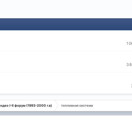
1 0
3 8
ндео I-II форум (1993-2000 г.в)
топливная система