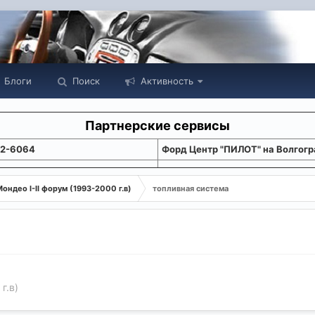
Блоги
Поиск
Активность
Партнерские сервисы
22-6064
Форд Центр "ПИЛОТ" на Волгогр
ондео I-II форум (1993-2000 г.в)
топливная система
г.в)