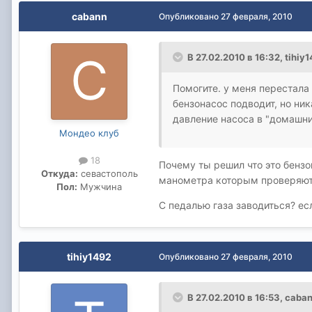
cabann
Опубликовано
27 февраля, 2010
В 27.02.2010 в 16:32, tihiy
Помогите. у меня перестала 
бензонасос подводит, но ник
давление насоса в "домашни
Мондео клуб
18
Почему ты решил что это бенз
Откуда:
севастополь
манометра которым проверяют
Пол:
Мужчина
С педалью газа заводиться? есл
tihiy1492
Опубликовано
27 февраля, 2010
В 27.02.2010 в 16:53, caba