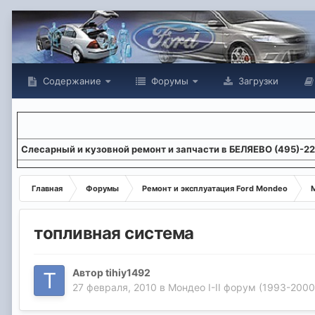
Содержание
Форумы
Загрузки
Слесарный и кузовной ремонт и запчасти в БЕЛЯЕВО (495)-2
Главная
Форумы
Ремонт и эксплуатация Ford Mondeo
М
топливная система
Автор
tihiy1492
27 февраля, 2010
в
Мондео I-II форум (1993-2000 