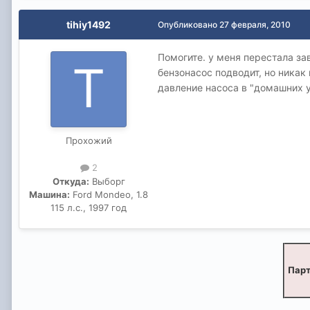
tihiy1492
Опубликовано
27 февраля, 2010
Помогите. у меня перестала за
бензонасос подводит, но никак
давление насоса в "домашних у
Прохожий
2
Откуда:
Выборг
Машина:
Ford Mondeo, 1.8
115 л.с., 1997 год
Парт