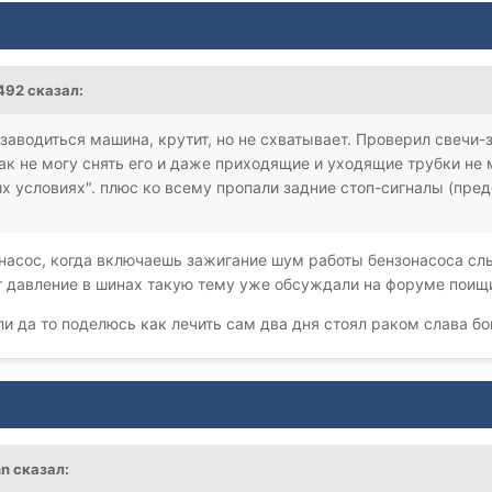
1492 сказал:
заводиться машина, крутит, но не схватывает. Проверил свечи-з
ак не могу снять его и даже приходящие и уходящие трубки не 
х условиях". плюс ко всему пропали задние стоп-сигналы (пре
онасос, когда включаешь зажигание шум работы бензонасоса с
 давление в шинах такую тему уже обсуждали на форуме поищ
и да то поделюсь как лечить сам два дня стоял раком слава бог
nn сказал: