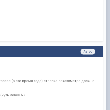
Автор
трассе (в это время года) стрелка показометра должна
(чуть левее N)