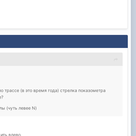
о трассе (в это время года) стрелка показометра
е?
лы (чуть левее N)
ить влево.