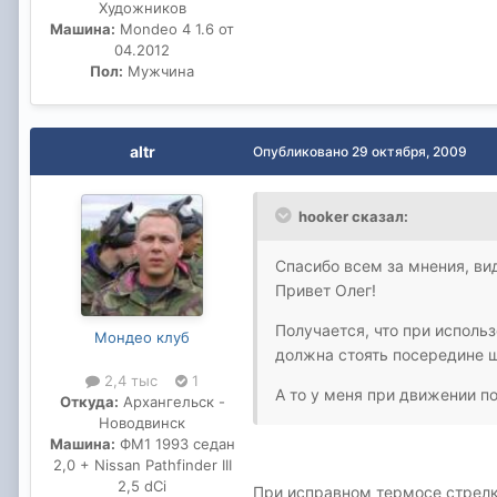
Художников
Машина:
Mondeo 4 1.6 от
04.2012
Пол:
Мужчина
altr
Опубликовано
29 октября, 2009
hooker сказал:
Спасибо всем за мнения, вид
Привет Олег!
Получается, что при исполь
Мондео клуб
должна стоять посередине ш
2,4 тыс
1
А то у меня при движении по
Откуда:
Архангельск -
Новодвинск
Машина:
ФМ1 1993 седан
2,0 + Nissan Pathfinder III
2,5 dCi
При исправном термосе стрелка 