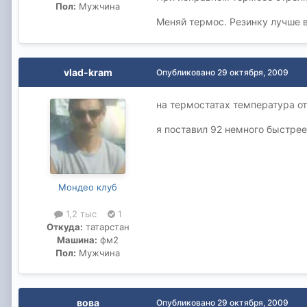
Пол:
Мужчина
Меняй термос. Резинку лучше в
vlad-kram
Опубликовано
29 октября, 2009
на термостатах температура от
я поставил 92 немного быстрее
Мондео клуб
1,2 тыс
1
Откуда:
татарстан
Машина:
фм2
Пол:
Мужчина
вова
Опубликовано
29 октября, 2009