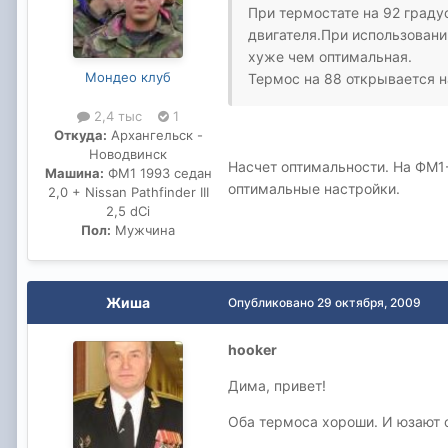
При термостате на 92 граду
двигателя.При использовани
хуже чем оптимальная.
Мондео клуб
Термос на 88 открывается н
2,4 тыс
1
Откуда:
Архангельск -
Новодвинск
Насчет оптимальности. На ФМ1-
Машина:
ФМ1 1993 седан
оптимальные настройки.
2,0 + Nissan Pathfinder III
2,5 dCi
Пол:
Мужчина
Жиша
Опубликовано
29 октября, 2009
hooker
Дима, привет!
Оба термоса хороши. И юзают об