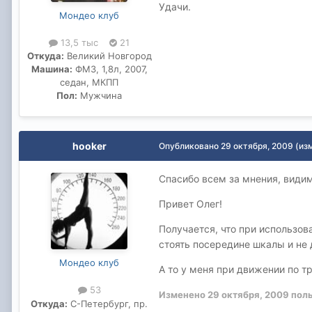
Удачи.
Мондео клуб
13,5 тыс
21
Откуда:
Великий Новгород
Машина:
ФМ3, 1,8л, 2007,
седан, МКПП
Пол:
Мужчина
hooker
Опубликовано
29 октября, 2009
(из
Спасибо всем за мнения, видим
Привет Олег!
Получается, что при использов
стоять посередине шкалы и не
Мондео клуб
А то у меня при движении по т
53
Изменено
29 октября, 2009
поль
Откуда:
С-Петербург, пр.