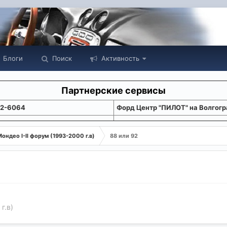
Блоги
Поиск
Активность
Партнерские сервисы
22-6064
Форд Центр "ПИЛОТ" на Волгогр
ондео I-II форум (1993-2000 г.в)
88 или 92
г.в)