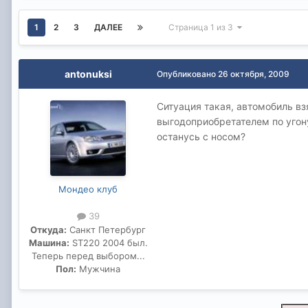
1
2
3
ДАЛЕЕ
Страница 1 из 3
antonuksi
Опубликовано
26 октября, 2009
Ситуация такая, автомобиль вз
выгодоприобретателем по угону
останусь с носом?
Мондео клуб
39
Откуда:
Санкт Петербург
Машина:
ST220 2004 был.
Теперь перед выбором...
Пол:
Мужчина