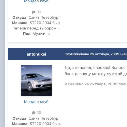
Мондео клуб
39
Откуда:
Санкт Петербург
Машина:
ST220 2004 был.
Теперь перед выбором...
Пол:
Мужчина
antonuksi
Опубликовано
26 октября, 2009
(из
Да, это понял, спасибо! Вопро
банк разницу между суммой до
Изменено
26 октября, 2009
поль
Мондео клуб
39
Откуда:
Санкт Петербург
Машина:
ST220 2004 был.