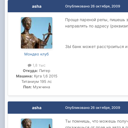
asha
Опубликовано
26 октября, 2009
Проще пареной репы, пишешь за
направлять по адресу (реквизи
ЗЫ банк может расстроиться и 
Мондео клуб
1,8 тыс
Откуда:
Питер
Машина:
Куга 1,6 2015
Титаниум 195 лс
Пол:
Мужчина
asha
Опубликовано
26 октября, 2009
Ты помнишь, что можешь получи
откажешься от прав на авто в 