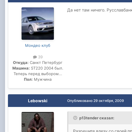
Да нет там ничего. Русславбанк
Мондео клуб
39
Откуда:
Санкт Петербург
Машина:
ST220 2004 был.
Теперь перед выбором...
Пол:
Мужчина
Lebowski
Опубликовано
29 октября, 2009
p13tender сказал:
Разрешите влезу со своей п