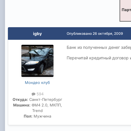
Парт
igby
Опубликовано
26 октября, 2009
Банк из полученных денег забер
Перечитай кредитный договор и
Мондео клуб
594
Откуда:
Cанкт-Петербург
Машина:
ФM4 2.0, МКПП,
Trend
Пол:
Мужчина