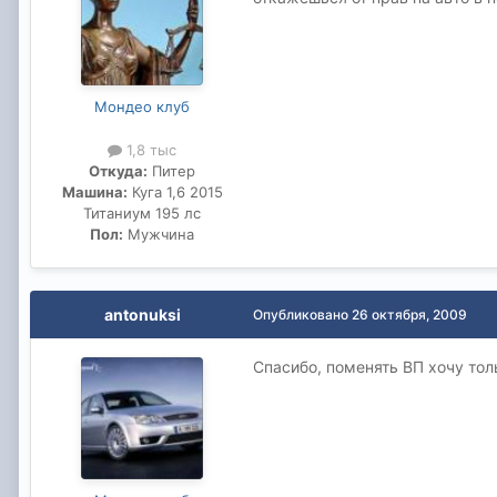
Мондео клуб
1,8 тыс
Откуда:
Питер
Машина:
Куга 1,6 2015
Титаниум 195 лс
Пол:
Мужчина
antonuksi
Опубликовано
26 октября, 2009
Спасибо, поменять ВП хочу тол