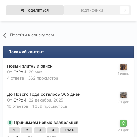
Поделиться
Подписчики
0
Перейти к списку тем
Похожий контент
Новый элитный район
От
СтРоЙ
,
29 мая
4
ответа
362
просмотра
До Нового Года осталось 365 дней
От
СтРоЙ
,
22 декабря, 2025
16
ответов
1 359
просмотров
Принимаем новых владельцев
1
2
3
4
134