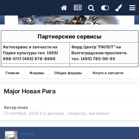
Партнерские сервисы
Aвтосервис и запчасти на
Форд Центр "ПИЛОТ" на
Парке культуры тел. (495)
Волгоградском проспекте.
998-0111 (495) 978-8866
тел. (495) 785-06-65
Главная
Форумы
Общие форумы
Услуги и запчасти
О 
Major Новая Рига
Автор
msav
23 октября, 2009
в
О дилерах , сервисах, магазинах
msav