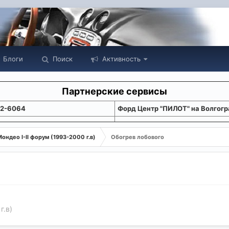
Блоги
Поиск
Активность
Партнерские сервисы
22-6064
Форд Центр "ПИЛОТ" на Волгогр
ондео I-II форум (1993-2000 г.в)
Обогрев лобового
г.в)