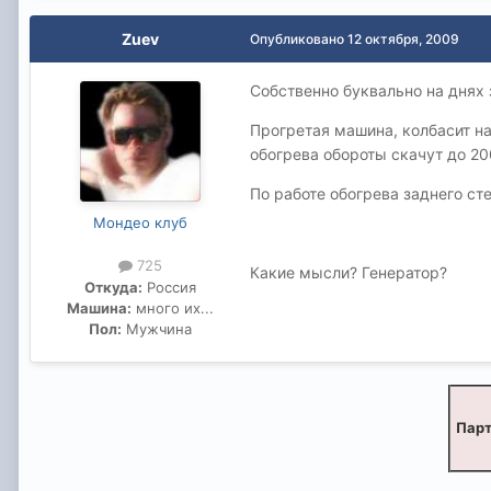
Zuev
Опубликовано
12 октября, 2009
Собственно буквально на днях 
Прогретая машина, колбасит на
обогрева обороты скачут до 20
По работе обогрева заднего сте
Мондео клуб
725
Какие мысли? Генератор?
Откуда:
Россия
Машина:
много их...
Пол:
Мужчина
Парт