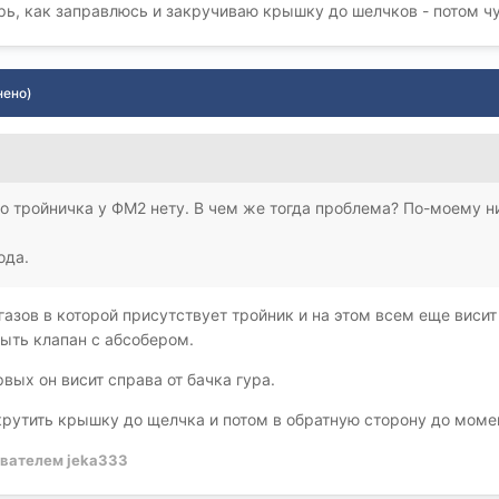
рь, как заправлюсь и закручиваю крышку до шелчков - потом чут
нено)
что тройничка у ФМ2 нету. В чем же тогда проблема? По-моему 
ода.
газов в которой присутствует тройник и на этом всем еще висит
ыть клапан с абсобером.
вых он висит справа от бачка гура.
крутить крышку до щелчка и потом в обратную сторону до момен
вателем jeka333