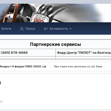
Блоги
Поиск
Активность
Партнерские сервисы
1 (495) 978-8866
Форд Центр "ПИЛОТ" на Волгогр
ондео I-II форум (1993-2000 г.в)
Про пшик или шипение из (в) бака
а
в)