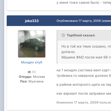
у меня тоже самое было - тепе
jeka333
Опубликовано
17 марта, 2009
(изме
TopGhost сказал:
Но в той же теме сказано, 
должно.
Машина ФМ2 после мая 98 г
Мондео клуб
на 1 мондях.система вент карт 
65
тройника.то наверное должен б
Откуда:
Москва
Пол:
Мужчина
в районе моторного щита на пер
как вариант после заправки за
Изменено
17 марта, 2009
пользо