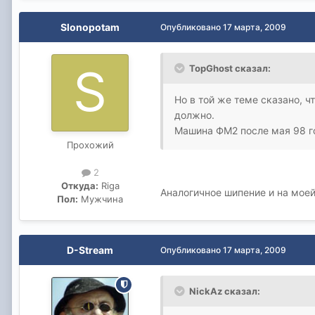
Slonopotam
Опубликовано
17 марта, 2009
TopGhost сказал:
Но в той же теме сказано, 
должно.
Машина ФМ2 после мая 98 г
Прохожий
2
Откуда:
Riga
Аналогичное шипение и на моей
Пол:
Мужчина
D-Stream
Опубликовано
17 марта, 2009
NickAz сказал: