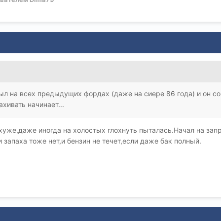
ыл на всех предыдущих фордах (даже на сиере 86 года) и он со
хивать начинает...
 хуже,даже иногда на холостых глохнуть пыталась.Начал на за
 запаха тоже нет,и бензин не течет,если даже бак полный.