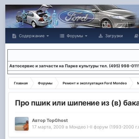
Содержание
Форумы
Загрузки
Aвтосервис и запчасти на Парке культуры тел. (495) 998-011
Главная
Форумы
Ремонт и эксплуатация Ford Mondeo
М
Про пшик или шипение из (в) бак
Автор
TopGhost
17 марта, 2009
в
Мондео I-II форум (1993-2000 г.