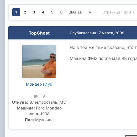
1
2
3
4
5
6
ДАЛЕЕ
Страница 1 из 8
TopGhost
Опубликовано
17 марта, 2009
Но в той же теме сказано, что
Машина ФМ2 после мая 98 года
Мондео клуб
119
Откуда:
Электросталь, МО
Машина:
Ford Mondeo
июнь 1998
Пол:
Мужчина