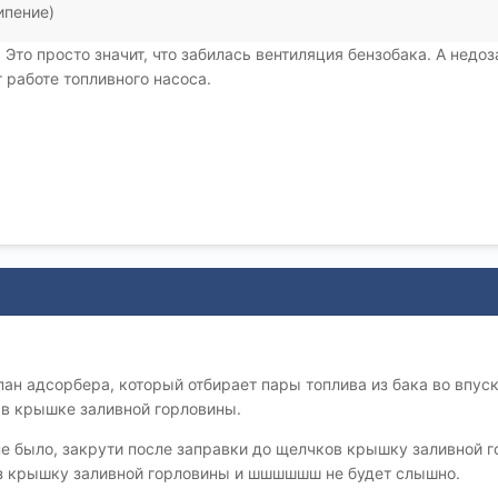
ипение)
. Это просто значит, что забилась вентиляция бензобака. А нед
 работе топливного насоса.
ан адсорбера, который отбирает пары топлива из бака во впуск
 в крышке заливной горловины.
ыло, закрути после заправки до щелчков крышку заливной гор
з крышку заливной горловины и шшшшшш не будет слышно.