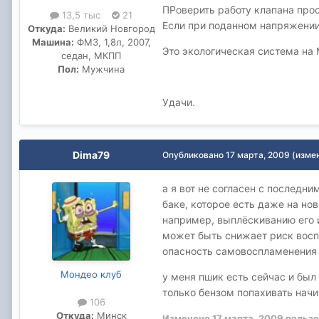
ПРоверить работу клапана прос
13,5 тыс
21
Если при поданном напряжении 
Откуда:
Великий Новгород
Машина:
ФМ3, 1,8л, 2007,
Это экологическая система на 
седан, МКПП
Пол:
Мужчина
Удачи.
Dima79
Опубликовано
17 марта, 2009
(изме
а я вот не согласен с послед
баке, которое есть даже на нов
например, выплёскиванию его и
может быть снижает риск восп
опасность самовоспламенения пр
Мондео клуб
у меня пшик есть сейчас и был
только бензом попахивать начин
106
Откуда:
Минск
Изменено
17 марта, 2009
пользо