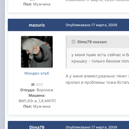
Пол:
Мужчина
mazuric
Опубликовано
17 марта, 2009
Dima79 сказал:
у меня пшик есть сейчас и б
крышку - только бензом попа
Мондео клуб
А у меня влияет,реально тянет
пропал и проблемы тоже.Кстати
502
Откуда:
Воронеж
Машина:
ФМ1,93г.в.,1,8,МКПП
Пол:
Мужчина
Dima79
Опубликовано
17 марта, 2009