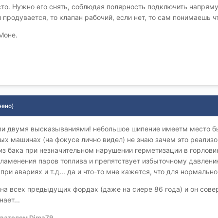
то. Нужно его снять, соблюдая полярность подключить напряму
продувается, то клапан рабочий, если нет, то сам понимаешь ч
Моне.
нено)
ними двумя высказываниями! небольшое шипение имеетм место б
ых машинах (на фокусе лично видел) не знаю зачем это реализов
з бака при незначительном нарушении герметизации в горловине
ламенения паров топлива и препятствует избыточному давлению
и авариях и т.д... да и что-то мне кажется, что для нормально
 на всех предыдущих фордах (даже на сиере 86 года) и он совер
ает...
вателем Dima79