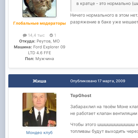
в кратце - это нормально (ш
Ничего нормального в этом нет
разряжение в баке уже мешает
Глобальные модераторы
14,4 тыс
1
Откуда:
Реутов, МО
Машина:
Ford Explorer 09
LTD 4.6 FFE
Пол:
Мужчина
Жиша
Опубликовано
17 марта, 2009
TopGhost
Забарахлил на твоём Моне клап
не работает клапан вентиляции
Чтобы этого шшшшшшшшшшш не б
топливаы будут выходить чере
Мондео клуб