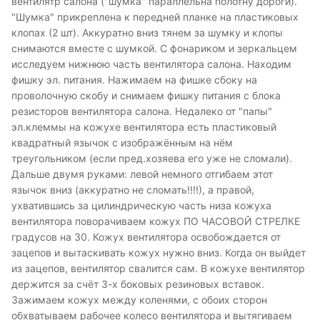
вентилятр салона ("шумка" параллельна полотну дороги).
"Шумка" прикреплена к передней планке на пластиковых
клопах (2 шт). Аккуратно вниз тянем за шумку и клопы
снимаются вместе с шумкой. С фонариком и зеркальцем
исследуем нижнюю часть вентилятора салона. Находим
фишку эл. питания. Нажимаем на фишке сбоку на
проволочную скобу и снимаем фишку питания c блока
резисторов вентилятора салона. Недалеко от "папы"
эл.клеммы на кожухе вентилятора есть пластиковый
квадратный язычок с изображённым на нём
треугольником (если пред.хозяева его уже не сломали).
Дальше двумя руками: левой немного отгибаем этот
язычок вниз (аккуратно не сломать!!!!), а правой,
ухватившись за цилиндрическую часть низа кожуха
вентилятора поворачиваем кожух ПО ЧАСОВОЙ СТРЕЛКЕ
градусов на 30. Кожух вентилятора освобождается от
зацепов и вытаскивать кожух нужно вниз. Когда он выйдет
из зацепов, вентилятор свалится сам. В кожухе вентилятор
держится за счёт 3-х боковых резиновых вставок.
Зажимаем кожух между коленями, с обоих сторон
обхватываем рабочее колесо вентилятора и вытягиваем