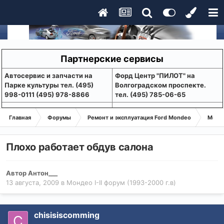
Партнерские сервисы
Aвтосервис и запчасти на
Форд Центр "ПИЛОТ" на
Парке культуры тел. (495)
Волгоградском проспекте.
998-0111 (495) 978-8866
тел. (495) 785-06-65
Главная
Форумы
Ремонт и эксплуатация Ford Mondeo
Монде
Плохо работает обдув салона
Автор
Антон___
13 августа, 2009
в
Мондео I-II форум (1993-2000 г.в)
chisisiscomming