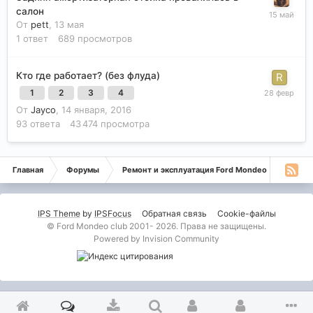
салон
От
pett
,
13 мая
1
ответ
689
просмотров
Кто где работает? (без флуда)
1
2
3
4
От
Jayco
,
14 января, 2016
93
ответа
43 474
просмотра
Главная
Форумы
Ремонт и эксплуатация Ford Mondeo
Монде
IPS Theme
by
IPSFocus
Обратная связь
Cookie-файлы
© Ford Mondeo club 2001- 2026. Права не защищены.
Powered by Invision Community