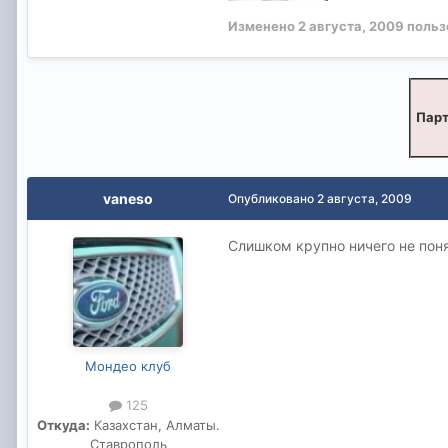
Изменено
2 августа, 2009
польз
Парт
vaneso
Опубликовано
2 августа, 2009
Слишком крупно ничего не пон
Мондео клуб
125
Откуда:
Казахстан, Алматы.
Ставрополь