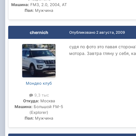
Машина:
FM3, 2.0, 2004, AT
Пол:
Мужчина
chernich
Опубликовано
2 августа, 2009
судя по фото это павая сторо
мотора. Завтра гляну у себя, к
Мондео клуб
9,3 тыс
Откуда:
Москва
Машина:
Большой FM-5
(Explorer)
Пол:
Мужчина