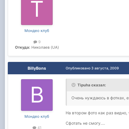
Мондео клуб
9
Откуда:
Николаев (UA)
BillyBons
Опубликовано
3 августа, 2009
Tipuha сказал:
Очень нуждаюсь в фотках, ез
На втором фото как раз видно, 
Мондео клуб
Сфотать не смогу....
41