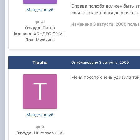
Справа полюбэ должен быть этот
Мондео клуб
их и не ставят, хотя дырки ест
41
Изменено
3 августа, 2009
польз
Откуда:
Питер
Машина:
ХОНДЕО CR-V III
Пол:
Мужчина
Tipuha
Опубликовано
3 августа, 2009
Меня просто очень удивила так
Мондео клуб
9
Откуда:
Николаев (UA)