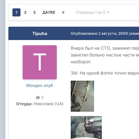
1
2
3
ДАЛЕЕ
Страница 1 из 3
Tipuha
Опубликовано
2 августа, 2009
(изм
Вчера был на СТО, заменил пер
заметил больно чистые части м
наоборот.
ЗЫ: На одной фотке точно видн
Мондео клуб
9
Откуда:
Николаев (UA)