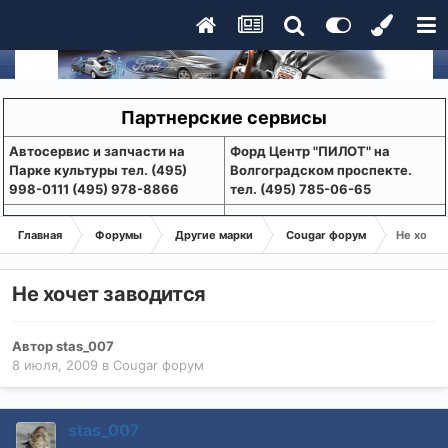
Партнерские сервисы
Aвтосервис и запчасти на
Форд Центр "ПИЛОТ" на
Парке культуры тел. (495)
Волгоградском проспекте.
998-0111 (495) 978-8866
тел. (495) 785-06-65
Главная
Форумы
Другие марки
Cougar форум
Не хочет
Не хочет заводится
Автор
stas_007
8 июля, 2009
в
Cougar форум
stas_007