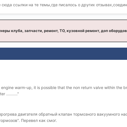
е сюда ссылки на те темы,где писалось о других отзывах,соеди
неры клуба, запчасти, ремонт, ТО, кузовной ремонт, доп оборудо
g engine warm-up, it is possible that the non return valve within the
.........."
 прогрева двигателя обратный клапан тормозного вакуумного н
тормозов". Перевел как смог.