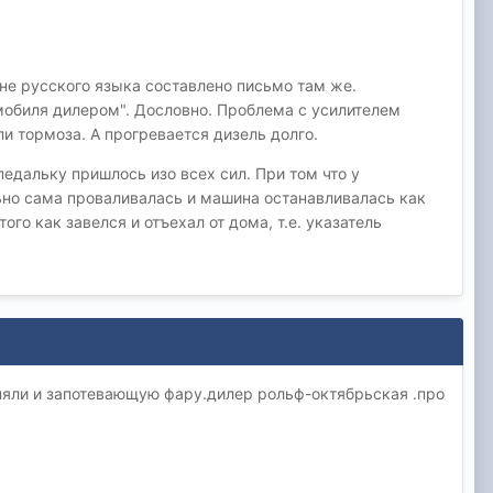
зне русского языка составлено письмо там же.
мобиля дилером". Дословно. Проблема с усилителем
и тормоза. А прогревается дизель долго.
 педальку пришлось изо всех сил. При том что у
но сама проваливалась и машина останавливалась как
ого как завелся и отъехал от дома, т.е. указатель
няли и запотевающую фару.дилер рольф-октябрьская .про