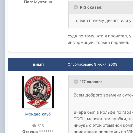
Пол:
Мужчина
RIS сказал:
Только почему дизеля или у
судя по тому, что я прочитал, 
информации, только перевел.
димп
Опубликовано
9 июня, 2009
117 сказал:
Всем доброго времени суток
Вчера был в Рольфе по гара
Мондео клуб
TDCI , меняют эти пробки, т
нибудь с этой отзывной ком
618
Откуда:
*******
приемщика проверить по VI