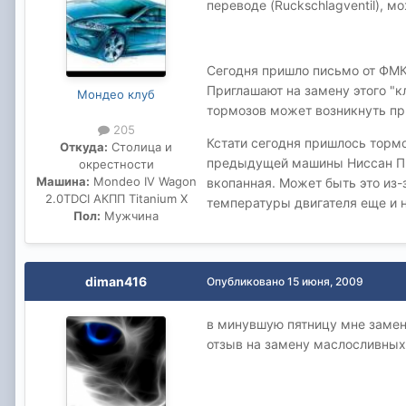
переводе (Ruckschlagventil), м
Сегодня пришло письмо от ФМК 
Приглашают на замену этого "
Мондео клуб
тормозов может возникнуть при
205
Кстати сегодня пришлось тормоз
Откуда:
Столица и
предыдущей машины Ниссан При
окрестности
Машина:
Mondeo IV Wagon
вкопанная. Может быть это из-з
2.0TDCI АКПП Titanium X
температуры двигателя еще и 
Пол:
Мужчина
diman416
Опубликовано
15 июня, 2009
в минувшую пятницу мне замен
отзыв на замену маслосливных