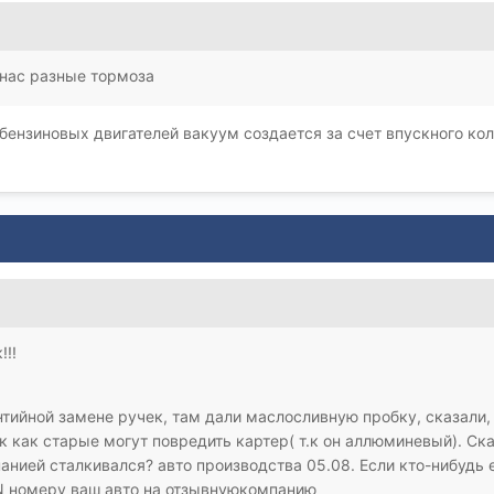
 нас разные тормоза
у бензиновых двигателей вакуум создается за счет впускного ко
!!!
нтийной замене ручек, там дали маслосливную пробку, сказали, 
ак как старые могут повредить картер( т.к он аллюминевый). Ска
панией сталкивался? авто производства 05.08. Если кто-нибудь
N номеру ваш авто на отзывнуюкомпанию