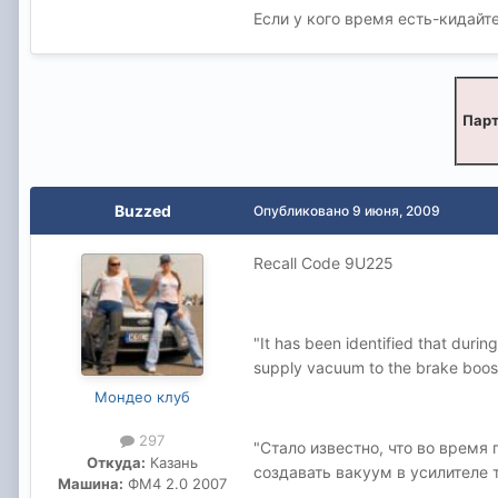
Если у кого время есть-кидайт
Парт
Buzzed
Опубликовано
9 июня, 2009
Recall Code 9U225
"It has been identified that durin
supply vacuum to the brake booster 
Мондео клуб
297
"Стало известно, что во время
Откуда:
Казань
создавать вакуум в усилителе 
Машина:
ФМ4 2.0 2007