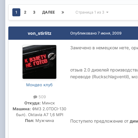
1
2
3
ДАЛЕЕ
Страница 1 из 3
von_stirlitz
Опубликовано
7 июня, 2009
Замечено в немецком нете, ориг
отзыв 2.0 дизелей производства
переводе (Ruckschlagventil), м
Мондео клуб
509
Откуда:
Mинск
Машина:
ФМ3 2.0TDCI-130
был). Oktavia A7 1,6 MPI
Пол:
Мужчина
Поступило предложение от
ди