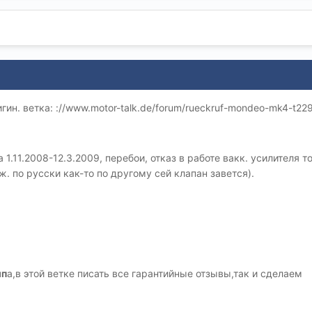
ин. ветка: ://www.motor-talk.de/forum/rueckruf-mondeo-mk4-t22
 1.11.2008-12.3.2009, перебои, отказ в работе вакк. усилителя 
ож. по русски как-то по другому сей клапан завется).
мп
а,в этой ветке писать все гарантийные отзывы,так и сделаем