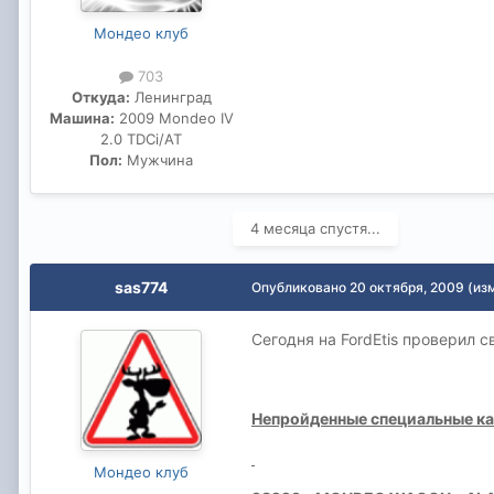
Мондео клуб
703
Откуда:
Ленинград
Машина:
2009 Mondeo IV
2.0 TDCi/AT
Пол:
Мужчина
4 месяца спустя...
sas774
Опубликовано
20 октября, 2009
(из
Сегодня на FordEtis проверил 
Непройденные специальные к
Мондео клуб