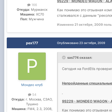
9S229 - MONDEO WAGON - AL
166
Откуда:
Мурманск
Как понимаю это отзывная ком
Машина:
XC70
сталкивался с данным "реколо
Пол:
Мужчина
Изменено
21 октября, 2009
поль
pex177
Опубликовано
23 октября, 2009
sas774 сказал:
Сегодня на FordEtis провери
Непройденные специальные
Мондео клуб
54
Откуда:
г. Москва, СЗАО,
9S229 - MONDEO WAGON - 
Тушино
Машина:
FM4, 2.3, 2008,
Как понимаю это отзывная 