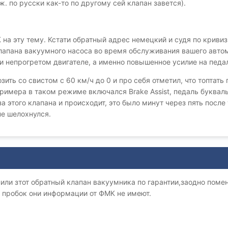
ож. по русски как-то по другому сей клапан завется).
на эту тему. Кстати обратный адрес немецкий и судя по криви
клапана вакуумного насоса во время обслуживания вашего авто
 непрогретом двигателе, а именно повышенное усилие на педал
ить со свистом с 60 км/ч до 0 и про себя отметил, что топтать
мера в таком режиме включался Brake Assist, педаль букваль
а этого клапана и происходит, это было минут через пять после т
не шелохнулся.
или зтот обратный клапан вакуумника по гарантии,заодно поме
 пробок они информации от ФМК не имеют.