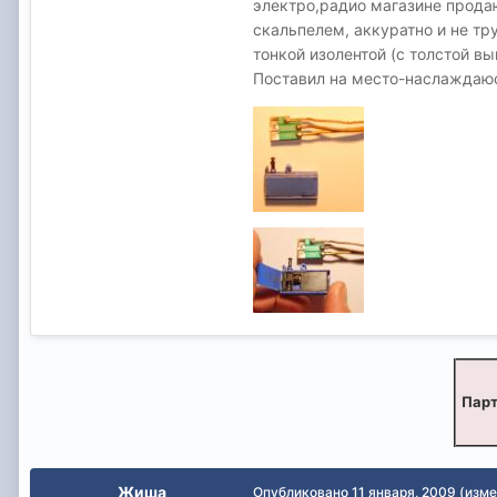
электро,радио магазине прода
скальпелем, аккуратно и не тр
тонкой изолентой (с толстой вы
Поставил на место-наслаждаюс
Парт
Жиша
Опубликовано
11 января, 2009
(изме