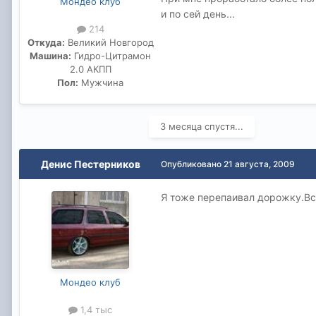
Мондео клуб
и по сей день...
214
Откуда:
Великий Новгород
Машина:
Гидро-Цитрамон
2.0 АКПП
Пол:
Мужчина
3 месяца спустя...
Денис Пестерников
Опубликовано
21 августа, 2009
Я тоже перепаивал дорожку.Всё
Мондео клуб
1,4 тыс