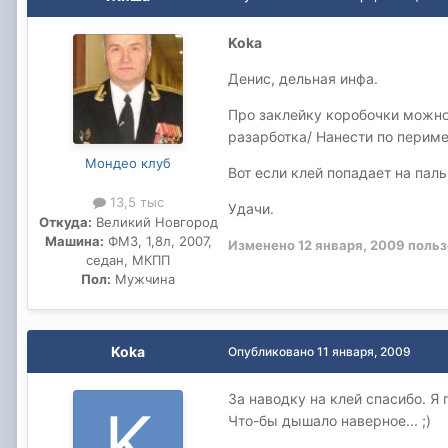
Koka
Денис, дельная инфа.
Про заклейку коробочки можно
разарботка/ Нанести по периме
Мондео клуб
Вот если клей попадает на пал
13,5 тыс
Удачи.
Откуда:
Великий Новгород
Машина:
ФМ3, 1,8л, 2007,
Изменено
12 января, 2009
польз
седан, МКПП
Пол:
Мужчина
Koka
Опубликовано
11 января, 2009
За наводку на клей спасибо. Я
Что-бы дышало наверное... ;)