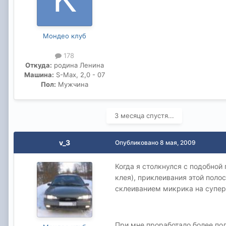
Мондео клуб
178
Откуда:
родина Ленина
Машина:
S-Max, 2,0 - 07
Пол:
Мужчина
3 месяца спустя...
v_3
Опубликовано
8 мая, 2009
Когда я столкнулся с подобной
клея), приклеивания этой поло
склеиванием микрика на супер
При мне проработало более по