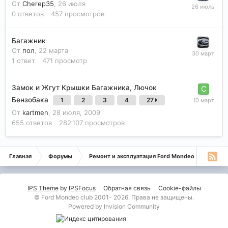
От
Cherep35
,
26 июля
0
ответов
457
просмотров
Багажник
От
пол
,
22 марта
1
ответ
471
просмотр
Замок и Жгут Крышки Багажника, Лючок
Бензобака
1
2
3
4
27
От
kartmen
,
28 июля, 2009
655
ответов
282 107
просмотров
Главная
Форумы
Ремонт и эксплуатация Ford Mondeo
Монде
IPS Theme
by
IPSFocus
Обратная связь
Cookie-файлы
© Ford Mondeo club 2001- 2026. Права не защищены.
Powered by Invision Community