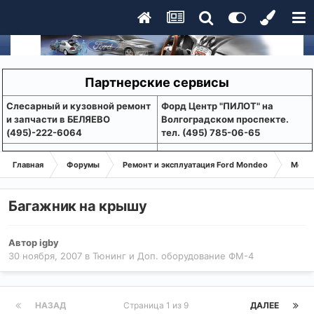
Партнерские сервисы
Слесарный и кузовной ремонт
Форд Центр "ПИЛОТ" на
и запчасти в БЕЛЯЕВО
Волгоградском проспекте.
(495)-222-6064
тел. (495) 785-06-65
Главная
Форумы
Ремонт и эксплуатация Ford Mondeo
Монде
Багажник на крышу
Автор
igby
30 ноября, 2007
в
Тюнинг и Доп. оборудование ФМ-4
НАЗАД
Страница 1 из 9
ДАЛЕЕ