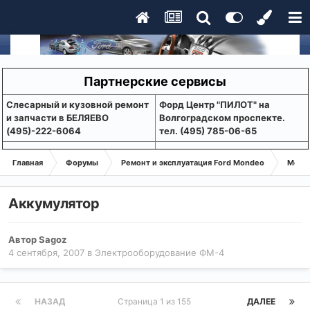
Партнерские сервисы
Слесарный и кузовной ремонт
Форд Центр "ПИЛОТ" на
и запчасти в БЕЛЯЕВО
Волгоградском проспекте.
(495)-222-6064
тел. (495) 785-06-65
Главная
Форумы
Ремонт и эксплуатация Ford Mondeo
Монде
Аккумулятор
Автор
Sagoz
4 сентября, 2007
в
Электрооборудование ФМ-4
НАЗАД
Страница 1 из 155
ДАЛЕЕ