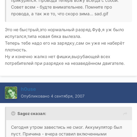
прикурился. Провода теперь вожу всегда с собой.
Совет всем - будте внимательнее. Помните про
провода, а так же то, что скоро зима... sad.gif
Это не быстрый,это нормальный разряд.Фуф,я уж было
испугался,типа новая бяка вылезла.
Теперь тебе надо его на зарядку,сам он уже не наберёт
плотность.
Ну и конечно жалко нет фишки,вырубающей всех
потребителей при разрядке на незаведённом двигателе.
h0use
Опубликовано
4 сентября, 2007
Sagoz сказал:
Сегодня утром завестись не смог. Аккумулятор был
пуст. Причина - вчера оставил включенными