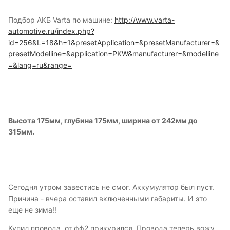
Подбор АКБ Varta по машине:
http://www.varta-
automotive.ru/index.php?
id=256&L=18&h=1&presetApplication=&presetManufacturer=&
presetModelline=&application=PKW&manufacturer=&modelline
=&lang=ru&range=
Высота 175мм, глубина 175мм, ширина от 242мм до
315мм.
Сегодня утром завестись не смог. Аккумулятор был пуст.
Причина - вчера оставил включенными габариты. И это
еще не зима!!
Купил провода, от фф2 прикурился. Провода теперь вожу