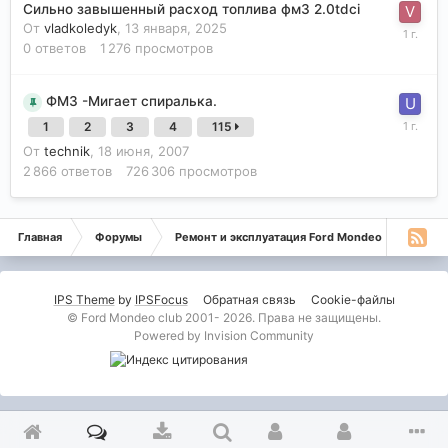
Сильно завышенный расход топлива фм3 2.0tdci
От
vladkoledyk
,
13 января, 2025
0
ответов
1 276
просмотров
ФМ3 -Мигает спиралька.
1
2
3
4
115
От
technik
,
18 июня, 2007
2 866
ответов
726 306
просмотров
Главная
Форумы
Ремонт и эксплуатация Ford Mondeo
Монде
IPS Theme
by
IPSFocus
Обратная связь
Cookie-файлы
© Ford Mondeo club 2001- 2026. Права не защищены.
Powered by Invision Community