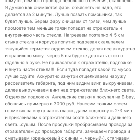
хомуты, немного провода небольшого сечения, скальпель.
Я думаю как снимаются фары объяснять не надо, это
делается за 2 минуты. Лучше позвать помошника, так
будет лучше. Берем фару очищаем от грязи, чем лучше
промоете тем меньше грязи попадет на отражатель и
внутреннюю часть стекла. Нагреваем поэтапно 4-5 см
стыка стекла и корпуса попутно подрезая скальпелем
тянущийся герметик отделяем стекло, делая все аккуратно
и правильно минут через 5 вы будете держать стекло
отдельно в руке. Не прикасаться к отражателю, подложке
и внутр части стекла!!!! Если туда попадет какой то мусор
лучше сдуйте. Аккуратно изнутри отщелкиваем наружу
рассеиватель габарита, под ним видим винт, выкручиваем,
далее выкручиваем винт над отражателем ближнего света.
Отделяем подложку. Ангельские глазки я покупал на E-bay,
обошлись примерно в 3000 руб. Наносим тонким слоем
герметик на внутр часть глазок, даем подсохнуть 2-3 мин
и приклеиваем к отражателям соотв ближнего и дальнего
света...сушим. После просушки пробрасываем провода за
отражателем до проводов габарита, зачищаем провода и
сматываем (ораньжевый с синим +, черный-), стягиваем