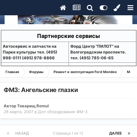
Партнерские сервисы
Aвтосервис и запчасти на
Форд Центр "ПИЛОТ" на
Парке культуры тел. (495)
Волгоградском проспекте.
998-0111 (495) 978-8866
тел. (495) 785-06-65
Главная
Форумы
Ремонт и эксплуатация Ford Mondeo
Монде
ФМ3: Ангельские глазки
Автор
Товарищ Romul
28 марта, 2007
в
Доп оборудование ФМ-3
НАЗАД
Страница 1 из 12
ДАЛЕЕ