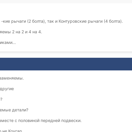
ие рычаги (2 болта), так и Контуровские рычаги (4 болта).
емы 2 на 2 и 4 на 4.
иками...
озаменяемы.
 другие
ю?
яемые детали?
вместе с половиной передней подвески.
 не Коугар.