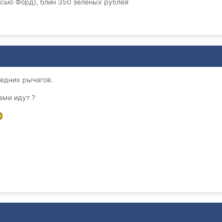
сью Форд), блин 350 зеленых рублей
едних рычагов.
ами идут ?