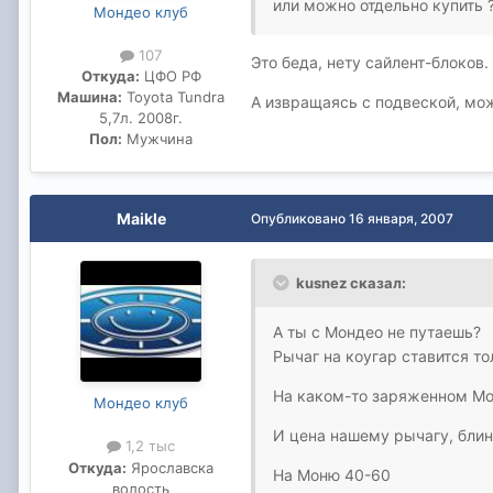
или можно отдельно купить 
Мондео клуб
107
Это беда, нету сайлент-блоков.
Откуда:
ЦФО РФ
Машина:
Toyota Tundra
А извращаясь с подвеской, мож
5,7л. 2008г.
Пол:
Мужчина
Maikle
Опубликовано
16 января, 2007
kusnez сказал:
А ты с Мондео не путаешь?
Рычаг на коугар ставится тол
На каком-то заряженном Мон
Мондео клуб
И цена нашему рычагу, блин
1,2 тыс
Откуда:
Ярославска
На Моню 40-60
волость