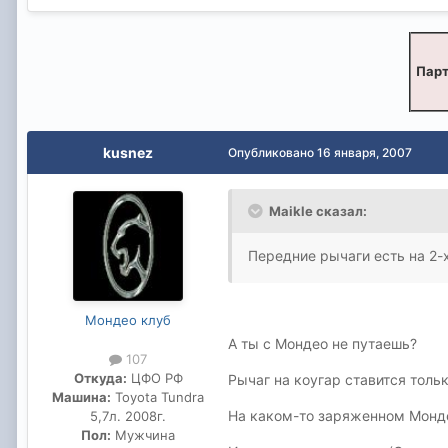
Парт
kusnez
Опубликовано
16 января, 2007
Maikle сказал:
Передние рычаги есть на 2-х
Мондео клуб
А ты с Мондео не путаешь?
107
Откуда:
ЦФО РФ
Рычаг на коугар ставится тольк
Машина:
Toyota Tundra
На каком-то заряженном Монде
5,7л. 2008г.
Пол:
Мужчина