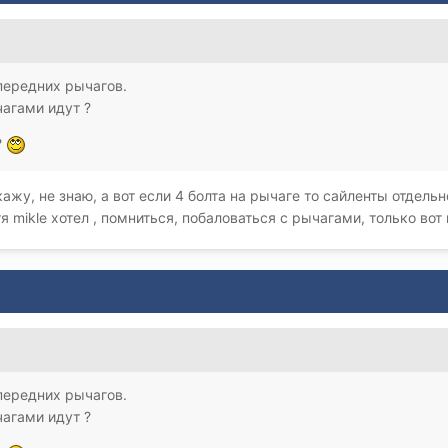
передних рычагов.
чагами идут ?
?
ажу, не знаю, а вот если 4 болта на рычаге то сайленты отдель
я mikle хотел , помниться, побаловаться с рычагами, только вот
передних рычагов.
чагами идут ?