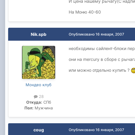
И цена нашему рычагу(С надпи
На Моню 40-60
Nik.spb
Опубликовано
16 января, 2007
необходимы сайлент-блоки пер
они на mercury в сборе с рычаг
или можно отдельно купить ?
Мондео клуб
28
Откуда:
СПб
Пол:
Мужчина
coug
Опубликовано
16 января, 2007