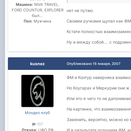
Машина:
NIVA TRAVEL.
FORD COUNTUR, EXPLORER
нет не путаю.
был...
Своими ручками щупал как ФМ -к
Пол:
Мужчина
Кстати полностью взаимозаменя
Ну и между собой.... с подрамн
kusnez
Опубликовано
16 января, 2007
ФМ и Контур наверняка взаим
Но Коугарах и Меркурии они ж
Или это я чего то не дапонима
На картинке, что взаимозамен
Мондео клуб
Заменить, вероятно, можно но 
107
Откуда:
ЦФО РФ
И в результате получаем ФМ, но