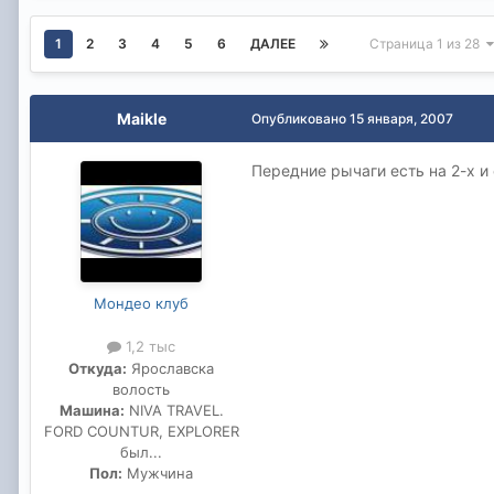
1
2
3
4
5
6
ДАЛЕЕ
Страница 1 из 28
Maikle
Опубликовано
15 января, 2007
Передние рычаги есть на 2-х и 
Мондео клуб
1,2 тыс
Откуда:
Ярославска
волость
Машина:
NIVA TRAVEL.
FORD COUNTUR, EXPLORER
был...
Пол:
Мужчина