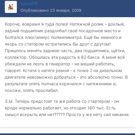
sava06
Опубликовано
23 января, 2009
Короче, вовремя я туда полез! Натяжной ролик - дохлый,
задний подшипник раздолбал своё посадочное место и
болтался плюс\минус полмилиметра. Ещё бы немного и
якорь со статором встретились бы друг с другом!
Пришлось менять заднюю часть, два подшипника, щётки,
коллектор. Обошлась эта радость в 82 бакса. А меня всё
убеждали не лезть в генератор - не мешай работать,
говорят. Кстати о натяге ремня - к точке 2 на дизельном
двигателе невозможно добраться - это абсолютно точно. В
результате опять полчаса корячился с натяжением и,
похоже, опять прослабил.
З.Ы. Теперь предстоит та же работа со стартером - он
вроде нормально работает, но отходил 180 тыс. Есть
смысл вскрыть или нет????? Просто у же нету сил никаких.