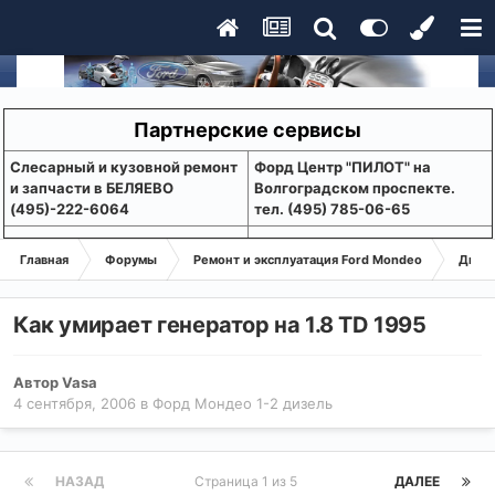
Партнерские сервисы
Слесарный и кузовной ремонт
Форд Центр "ПИЛОТ" на
и запчасти в БЕЛЯЕВО
Волгоградском проспекте.
(495)-222-6064
тел. (495) 785-06-65
Главная
Форумы
Ремонт и эксплуатация Ford Mondeo
Дизе
Как умирает генератор на 1.8 TD 1995
Автор
Vasa
4 сентября, 2006
в
Форд Мондео 1-2 дизель
НАЗАД
Страница 1 из 5
ДАЛЕЕ