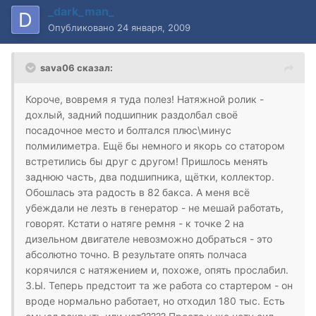
_dark_man_
Опубликовано
24 января, 2009
sava06 сказал:
Короче, вовремя я туда полез! Натяжной ролик -
дохлый, задний подшипник раздолбал своё
посадочное место и болтался плюс\минус
полмилиметра. Ещё бы немного и якорь со статором
встретились бы друг с другом! Пришлось менять
заднюю часть, два подшипника, щётки, коллектор.
Обошлась эта радость в 82 бакса. А меня всё
убеждали не лезть в генератор - не мешай работать,
говорят. Кстати о натяге ремня - к точке 2 на
дизельном двигателе невозможно добраться - это
абсолютно точно. В результате опять полчаса
корячился с натяжением и, похоже, опять прослабил.
З.Ы. Теперь предстоит та же работа со стартером - он
вроде нормально работает, но отходил 180 тыс. Есть