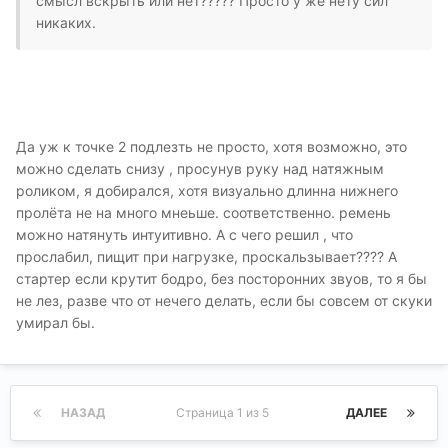
смысл вскрыть или нет????? Просто у же нету сил
никаких.
Да уж к точке 2 подлезть не просто, хотя возможно, это
можно сделать снизу , просунув руку над натяжным
роликом, я добирался, хотя визуально длинна нижнего
пролёта не на много мнеьше. соответственно. ремень
можно натянуть интуитивно. А с чего решил , что
прослабил, пищит при нагрузке, проскальзывает???? А
стартер если крутит бодро, без посторонних звуов, то я бы
не лез, разве что от нечего делать, если бы совсем от скуки
умирал бы.
НАЗАД
Страница 1 из 5
ДАЛЕЕ