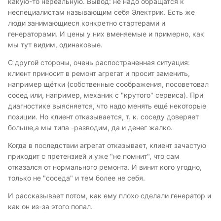
какую-то нереальную. Вывод: не надо обращатся к
неспециалистам называющим себя Электрик. Есть же
люди занимающиеся конкретно стартерами и
генераторами. И цены у них вменяемые и примерно, как
мы тут видим, одинаковые.
С другой стороны, очень распостраненная ситуация:
клиент приносит в ремонт агрегат и просит заменить,
например щётки (собственные соображения, посоветовал
сосед или, например, механик с "крутого" сервиса). При
диагностике выясняется, что надо менять ещё некоторые
позиции. Но клиент отказывается, т. к. соседу доверяет
больше,а мы типа -разводим, да и денег жалко.
Когда в последствии агрегат отказывает, клиент зачастую
приходит с претензией и уже "не помнит", что сам
отказался от нормального ремонта. И винит кого угодно,
только не "соседа" и тем более не себя.
И рассказывает потом, как ему плохо сделали генератор и
как он из-за этого попал.