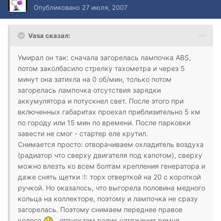
Опубликовано
27 июля, 2007
Vasa сказал:
Умирал он так: сначала загорелась лампочка ABS,
потом заколбасило стрелку тахометра и через 5
минут она затихла на 0 об/мин, только потом
загорелась лампочка отсутствия зарядки
аккумулятора и потускнел свет. После этого при
включенных габаритах проехал приблизительно 5 км
по городу или 15 мин по времени. После парковки
завести не смог - стартер еле крутил.
Снимается просто: отворачиваем охладитель воздуха
(радиатор что сверху двигателя под капотом), сверху
можно влезть ко всем болтам крепления генератора и
даже снять щетки :!: торх отверткой на 20 с короткой
ручкой. Но оказалось, что выгорела половина медного
кольца на коллекторе, поэтому и лампочка не сразу
загорелась. Поэтому снимаем переднее правое
колесо
, отпускаем ролик натяжения ремня