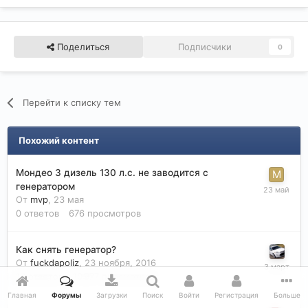
Поделиться
Подписчики
0
Перейти к списку тем
Похожий контент
Мондео 3 дизель 130 л.с. не заводится с
генератором
От
mvp
,
23 мая
0
ответов
676
просмотров
Как снять генератор?
От
fuckdapoliz
,
23 ноября, 2016
16
ответов
10 977
просмотров
Главная
Форумы
Загрузки
Поиск
Войти
Регистрация
Больше