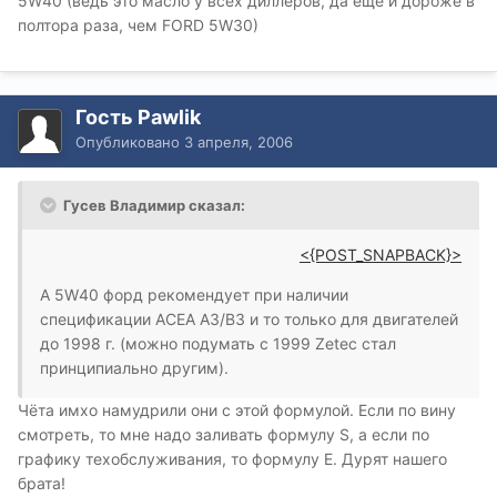
5W40 (ведь это масло у всех диллеров, да еще и дороже в
полтора раза, чем FORD 5W30)
Гость Pawlik
Опубликовано
3 апреля, 2006
Гусев Владимир сказал:
<{POST_SNAPBACK}>
А 5W40 форд рекомендует при наличии
спецификации ACEA A3/B3 и то только для двигателей
до 1998 г. (можно подумать с 1999 Zetec стал
принципиально другим).
Чёта имхо намудрили они с этой формулой. Если по вину
смотреть, то мне надо заливать формулу S, а если по
графику техобслуживания, то формулу E. Дурят нашего
брата!