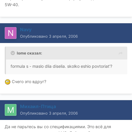
5W-40.
Navy
Опубликовано
3 апреля, 2006
lome сказал:
formula s - maslo dlia diselia. skolko eshio povtoriat'?
Счего это вдруг?
Михаил-Птица
Опубликовано
3 апреля, 2006
Да не парьтесь вы со спецификациями. Это всё для