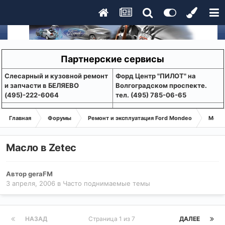
Партнерские сервисы
Слесарный и кузовной ремонт
Форд Центр "ПИЛОТ" на
и запчасти в БЕЛЯЕВО
Волгоградском проспекте.
(495)-222-6064
тел. (495) 785-06-65
Главная
Форумы
Ремонт и эксплуатация Ford Mondeo
Монде
Масло в Zetec
Автор
geraFM
3 апреля, 2006
в
Часто поднимаемые темы
НАЗАД
Страница 1 из 7
ДАЛЕЕ