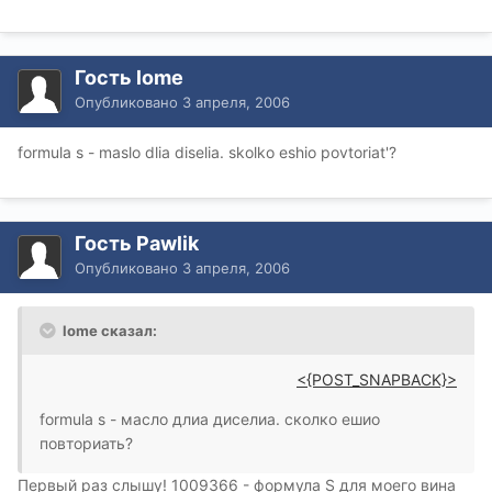
Гость lome
Опубликовано
3 апреля, 2006
formula s - maslo dlia diselia. skolko eshio povtoriat'?
Гость Pawlik
Опубликовано
3 апреля, 2006
lome сказал:
<{POST_SNAPBACK}>
formula s - масло длиа диселиа. сколко ешио
повториать?
Первый раз слышу! 1009366 - формула S для моего вина