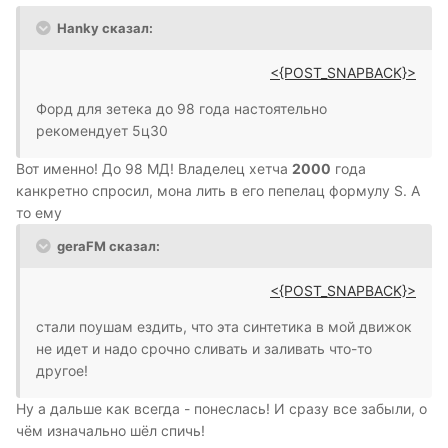
Hanky сказал:
<{POST_SNAPBACK}>
Форд для зетека до 98 года настоятельно
рекомендует 5ц30
Вот именно! До 98 МД! Владелец хетча
2000
года
канкретно спросил, мона лить в его пепелац формулу S. А
то ему
geraFM сказал:
<{POST_SNAPBACK}>
стали поушам ездить, что эта синтетика в мой движок
не идет и надо срочно сливать и заливать что-то
другое!
Ну а дальше как всегда - понеслась! И сразу все забыли, о
чём изначально шёл спичь!