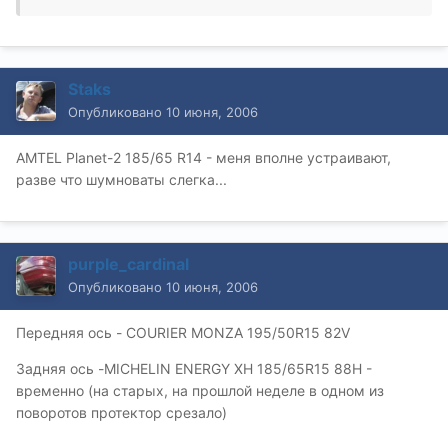
Staks
Опубликовано
10 июня, 2006
AMTEL Planet-2 185/65 R14 - меня вполне устраивают,
разве что шумноваты слегка...
purple_cardinal
Опубликовано
10 июня, 2006
Передняя ось - COURIER MONZA 195/50R15 82V
Задняя ось -MIСHELIN ENERGY XH 185/65R15 88H -
временно (на старых, на прошлой неделе в одном из
поворотов протектор срезало)