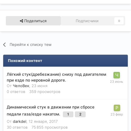
Поделиться
Подписчики
0
Перейти к списку тем
Похожий контент
Лёгкий стук(дребезжание) снизу под двигателем
при езде по неровной дороге.
От
ЧелоВек
,
23 июня
0
ответов
359
просмотров
Динамический стук в движении при сбросе
педали газа/езде накатом.
1
2
От
darkdel
,
12 января, 2017
30
ответов
75 855
просмотров