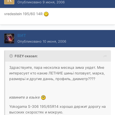
Опубликовано
9 июня, 2006
vredestein 195/60 14R
ВИТ
Опубликовано
10 июня, 2006
FOZY сказал:
Здраствуите, пара несколка месеца зима уедет. Мне
интересует кто какие ЛЕТНИЕ шиньi ползвует, марка,
размерьi и другие даннь, профиль, диаметр????
извините а езьiке
Yokogama S-306 195/65R14 хорошо держит дорогу на
высоких скоростях и мокрую.