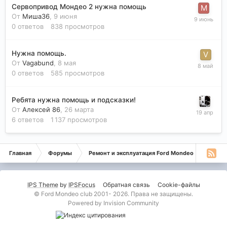
Сервопривод Мондео 2 нужна помощь
От
Миша36
,
9 июня
0
ответов
838
просмотров
Нужна помощь.
От
Vagabund
,
8 мая
0
ответов
585
просмотров
Ребята нужна помощь и подсказки!
От
Алексей 86
,
26 марта
6
ответов
1 137
просмотров
Главная
Форумы
Ремонт и эксплуатация Ford Mondeo
Монде
IPS Theme
by
IPSFocus
Обратная связь
Cookie-файлы
© Ford Mondeo club 2001- 2026. Права не защищены.
Powered by Invision Community