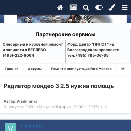
Партнерские сервисы
Слесарный и кузовной ремонт
Форд Центр "ПИЛОТ" на
и запчасти в БЕЛЯЕВО
Волгоградском проспекте.
(495)-222-6064
тел. (495) 785-06-65
Главная
Форумы
Ремонт и эксплуатация Ford Mondeo
Монде
Радиатор мондео 3 2.5 нужна помощь
Автор
Vladimirlxr
31 августа, 2020
в
Мондео III форум (2000-- 2007> г.в)
Vladimirlxr