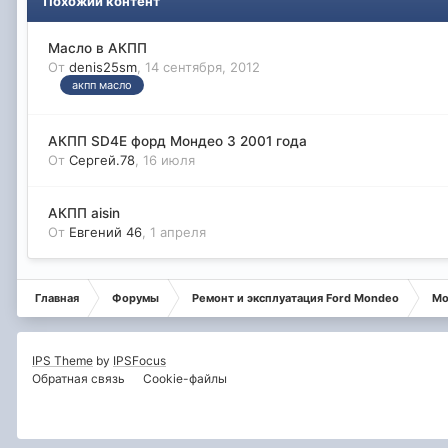
Похожий контент
Масло в АКПП
От
denis25sm
,
14 сентября, 2012
акпп масло
АКПП SD4E форд Мондео 3 2001 года
От
Сергей.78
,
16 июля
АКПП aisin
От
Евгений 46
,
1 апреля
Главная
Форумы
Ремонт и эксплуатация Ford Mondeo
Мо
IPS Theme
by
IPSFocus
Обратная связь
Cookie-файлы