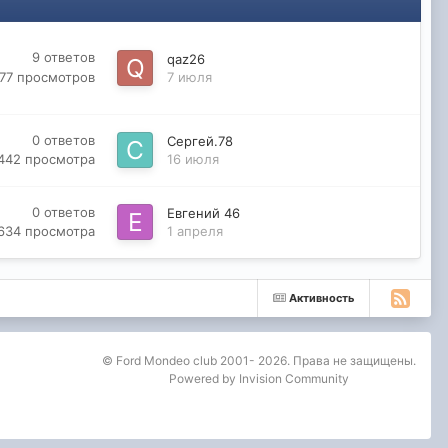
9
ответов
qaz26
177
просмотров
7 июля
0
ответов
Сергей.78
442
просмотра
16 июля
0
ответов
Евгений 46
634
просмотра
1 апреля
Активность
© Ford Mondeo club 2001- 2026. Права не защищены.
Powered by Invision Community