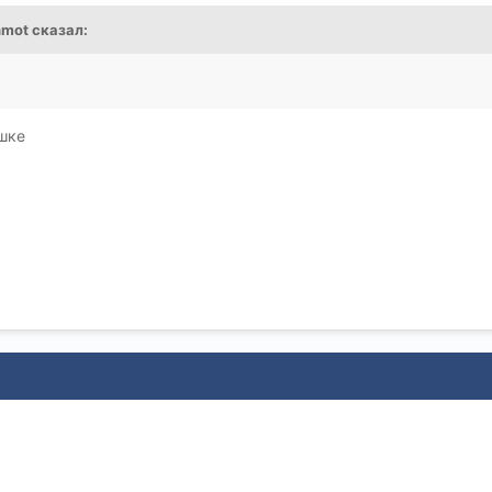
hmot
сказал:
шке