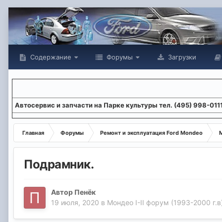
Содержание
Форумы
Загрузки
Aвтосервис и запчасти на Парке культуры тел. (495) 998-011
Главная
Форумы
Ремонт и эксплуатация Ford Mondeo
М
Подрамник.
Автор
Пенёк
19 июля, 2020
в
Мондео I-II форум (1993-2000 г.в