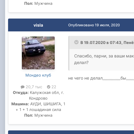
Пол:
Мужчина
visla
Опубликовано
19 июля, 2020
В 19.07.2020 в 07:43,
Пенё
Спасибо, парни, за ваши ма
делал?
Мондео клуб
не чего не делал,,,,,,,,,,,,,,,бы,,,,,
20,7 тыс
22
Откуда:
Калужская обл, г.
Кондрово
Машина:
АУДИ, ШИШИГА, 1
+ 1 + 1 лошадиная сила
Пол:
Мужчина