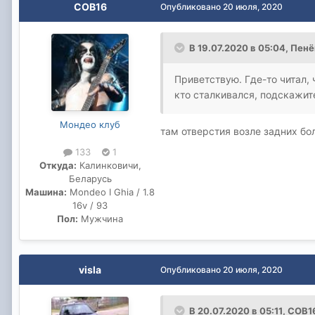
COB16
Опубликовано
20 июля, 2020
В 19.07.2020 в 05:04,
Пенё
Приветствую. Где-то читал, 
кто сталкивался, подскажит
Мондео клуб
там отверстия возле задних б
133
1
Откуда:
Калинковичи,
Беларусь
Машина:
Mondeo I Ghia / 1.8
16v / 93
Пол:
Мужчина
visla
Опубликовано
20 июля, 2020
В 20.07.2020 в 05:11,
COB1