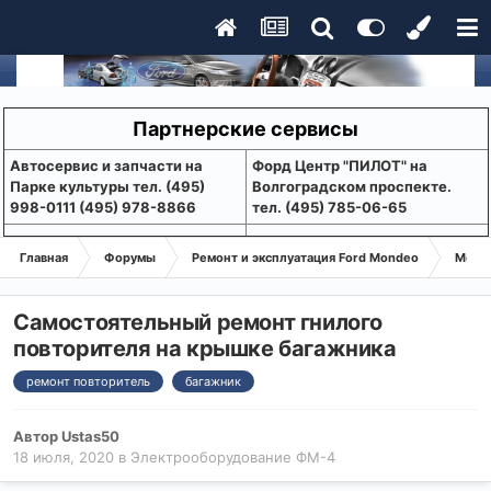
Партнерские сервисы
Aвтосервис и запчасти на
Форд Центр "ПИЛОТ" на
Парке культуры тел. (495)
Волгоградском проспекте.
998-0111 (495) 978-8866
тел. (495) 785-06-65
Главная
Форумы
Ремонт и эксплуатация Ford Mondeo
Монде
Самостоятельный ремонт гнилого
повторителя на крышке багажника
ремонт повторитель
багажник
Автор
Ustas50
18 июля, 2020
в
Электрооборудование ФМ-4