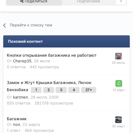
Поделиться
Подписчики
0
Перейти к списку тем
Похожий контент
Кнопки открывания багажника не работают
От
Cherep35
,
26 июля
0
ответов
442
просмотра
Замок и Жгут Крышки Багажника, Лючок
Бензобака
1
2
3
4
27
От
kartmen
,
28 июля, 2009
655
ответов
282 018
просмотров
Багажник
От
пол
,
22 марта
1
ответ
464
просмотра