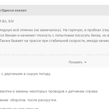
 Одесса
сказал:
1.8л, 93г
одную всё отлично (не замечалось). На горячую, в пробках (га
ся бензин и начинает глохнуть с попытками пососать бенза, но 
 Также бывает на трассе при стабильной скорости, иногда начин
 узел, промывал цилиндры, заменил бензонасос, свечи, провода
но было промыть. Обнудял мозги.
Показать
я, его нет в нашем городе, ни программы ни пина.
 с дерганьем в сырую погоду.
емотки и замены некоторых проводов к датчикам справа.
шение оборотов после раскрутки.
хивало но уже меньше.