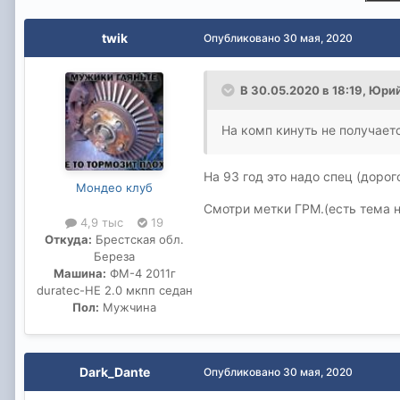
twik
Опубликовано
30 мая, 2020
В 30.05.2020 в 18:19,
Юрий
На комп кинуть не получаетс
На 93 год это надо спец (дорог
Мондео клуб
Смотри метки ГРМ.(есть тема 
4,9 тыс
19
Откуда:
Брестская обл.
Береза
Машина:
ФМ-4 2011г
duratec-HE 2.0 мкпп седан
Пол:
Мужчина
Dark_Dante
Опубликовано
30 мая, 2020