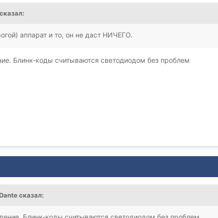
сказал:
рогой) аппарат и то, он не даст НИЧЕГО.
ние. Блинк-коды считываются светодиодом без проблем
Dante
сказал:
ждение. Блинк-коды считываются светодиодом без проблем