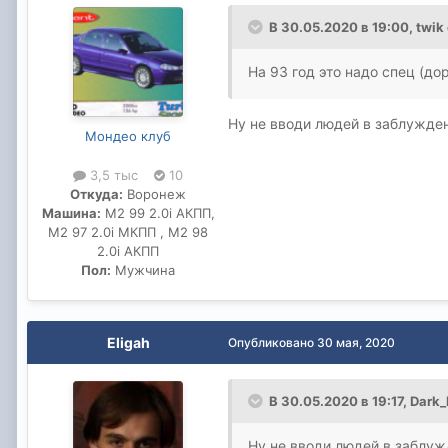
В 30.05.2020 в 19:00,
twik
На 93 год это надо спец (до
Ну не вводи людей в заблужде
Мондео клуб
3,5 тыс
10
Откуда:
Воронеж
Машина:
M2 99 2.0i AКПП,
M2 97 2.0i МКПП , М2 98
2.0i АКПП
Пол:
Мужчина
Eligah
Опубликовано
30 мая, 2020
В 30.05.2020 в 19:17,
Dark_
Ну не вводи людей в заблу