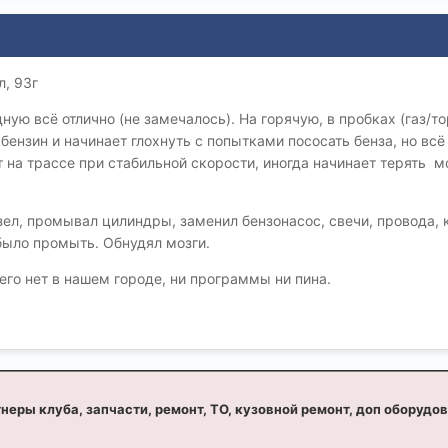
л, 93г
ную всё отлично (не замечалось). На горячую, в пробках (газ/т
 бензин и начинает глохнуть с попытками пососать бенза, но вс
т на трассе при стабильной скорости, иногда начинает терять м
ел, промывал цилиндры, заменил бензонасос, свечи, провода, к
было промыть. Обнудял мозги.
 его нет в нашем городе, ни программы ни пина.
неры клуба, запчасти, ремонт, ТО, кузовной ремонт, доп оборудо