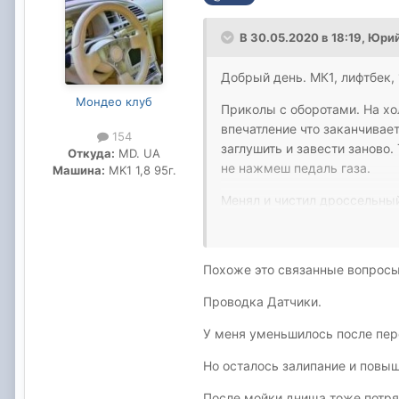
В 30.05.2020 в 18:19,
Юрий
Добрый день. МК1, лифтбек, 
Мондео клуб
Приколы с оборотами. На хол
впечатление что заканчивает
154
заглушить и завести заново.
Откуда:
MD. UA
не нажмеш педаль газа.
Машина:
MK1 1,8 95г.
Менял и чистил дроссельный
воздуха воде и все что мож
На комп кинуть не получаетс
Похоже это связанные вопросы
Проводка Датчики.
У меня уменьшилось после пер
Но осталось залипание и повы
После мойки днища тоже потря