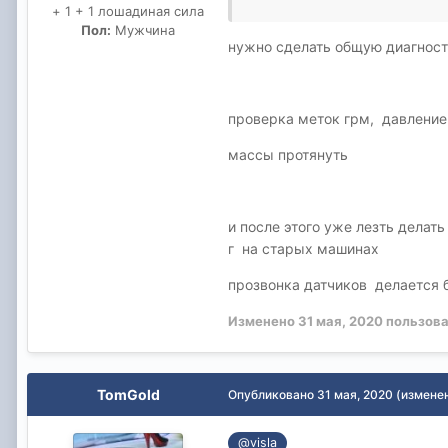
+ 1 + 1 лошадиная сила
На комп кинуть не получаетс
Пол:
Мужчина
нужно сделать общую диагнос
проверка меток грм, давление
массы протянуть
и после этого уже лезть дела
г на старых машинах
прозвонка датчиков делается б
Изменено
31 мая, 2020
пользова
TomGold
Опубликовано
31 мая, 2020
(измене
@visla