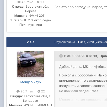
4,9 тыс
19
Откуда:
Брестская обл.
Всё это про погоду на Марсе, 
Береза
Машина:
ФМ-4 2011г
duratec-HE 2.0 мкпп седан
Пол:
Мужчина
visla
Опубликовано
31 мая, 2020
(измене
В 30.05.2020 в 18:19,
Юрий
Добрый день. МК1, лифтбек, 
Приколы с оборотами. На хол
впечатление что заканчивает
Мондео клуб
заглушить и завести заново.
не нажмеш педаль газа.
20,7 тыс
22
Откуда:
Калужская обл, г.
Менял и чистил дроссельный
Кондрово
воздуха воде и все что мож
Машина:
АУДИ, ШИШИГА, 1