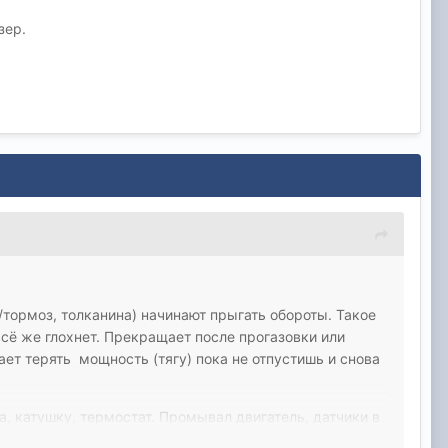
зер.
з/тормоз, толканина) начинают прыгать обороты. Такое
всё же глохнет. Прекращает после прогазовки или
ает терять мощность (тягу) пока не отпустишь и снова
, катушку, термостат. Промывал двигатель, датчики в