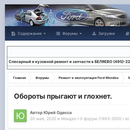
Содержание
Форумы
Загрузки
Слесарный и кузовной ремонт и запчасти в БЕЛЯЕВО (495)-2
Главная
Форумы
Ремонт и эксплуатация Ford Mondeo
М
Обороты прыгают и глохнет.
Автор
Юрий Одесса
30 мая, 2020
в
Мондео I-II форум (1993-2000 г.в)