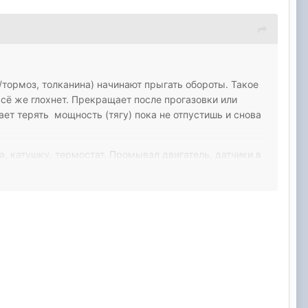
з/тормоз, толканина) начинают прыгать обороты. Такое
всё же глохнет. Прекращает после прогазовки или
ает терять мощность (тягу) пока не отпустишь и снова
, катушку, термостат. Промывал двигатель, датчики в