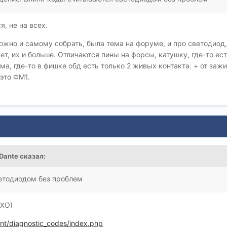
я, не на всех.
жно и самому собрать, была тема на форуме, и про светодиод, 
жет, их и больше. Отличаются пины на форсы, катушку, где-то е
ъёма, где-то в фишке обд есть только 2 живых контакта: + от за
 это ФМ1.
Dante
сказал:
етодиодом без проблем
МХО)
nt/diagnostic_codes/index.php