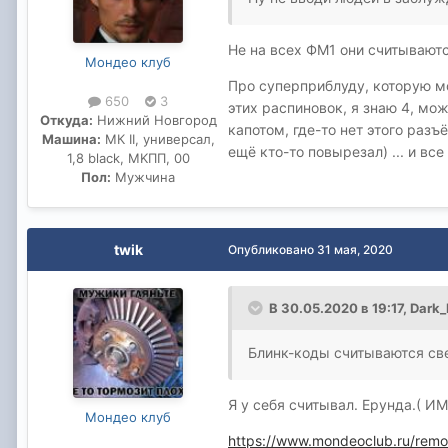
Не на всех ФМ1 они считываютс
Мондео клуб
Про суперприблуду, которую мо
650
3
этих распиновок, я знаю 4, мо
Откуда:
Нижний Новгород
капотом, где-то нет этого раз
Машина:
МК II, универсал,
ещё кто-то повырезал) ... и все
1,8 black, MKПП, 00
Пол:
Мужчина
twik
Опубликовано
31 мая, 2020
В 30.05.2020 в 19:17,
Dark_
Блинк-коды считываются св
Я у себя считывал. Ерунда.( И
Мондео клуб
https://www.mondeoclub.ru/remo