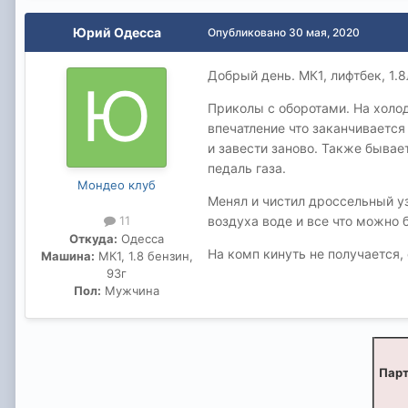
Юрий Одесса
Опубликовано
30 мая, 2020
Добрый день. МК1, лифтбек, 1.8
Приколы с оборотами. На холод
впечатление что заканчивается
и завести заново. Также бывае
педаль газа.
Мондео клуб
Менял и чистил дроссельный уз
воздуха воде и все что можно 
11
Откуда:
Одесса
На комп кинуть не получается,
Машина:
МК1, 1.8 бензин,
93г
Пол:
Мужчина
Парт