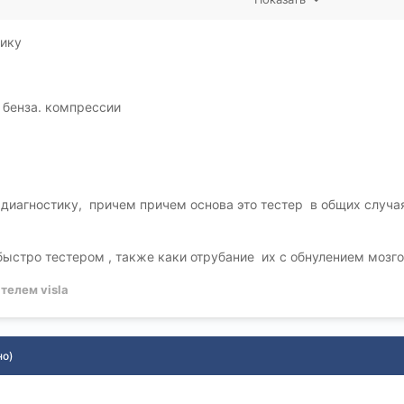
я, его нет в нашем городе, ни программы ни пина.
тику
 бенза. компрессии
ть диагностику, причем причем основа это тестер в общих слу
ыстро тестером , также каки отрубание их с обнулением мозго
телем visla
но)