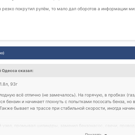
то резко покрутил рулём, то мало дал оборотов а информации ми
но)
 Одесса
сказал:
1.8л, 93г
одную всё отлично (не замечалось). На горячую, в пробках (га
ся бензин и начинает глохнуть с попытками пососать бенза, но 
 Также бывает на трассе при стабильной скорости, иногда начин
 узел, промывал цилиндры, заменил бензонасос, свечи, провода
но было промыть. Обнудял мозги.
Показать