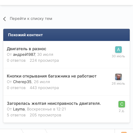
Перейти к списку тем
Похожий контент
Двигатель в разнос
От
андрей1987
,
30 июля
0
ответов
224
просмотра
Кнопки открывания багажника не работают
От
Cherep35
,
26 июля
0
ответов
443
просмотра
Загорелась желтая неисправность двигателя.
От
Layma
,
Воскресенье в 12:21
5
ответов
205
просмотров