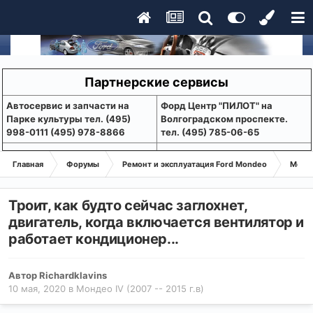
Партнерские сервисы
Aвтосервис и запчасти на
Форд Центр "ПИЛОТ" на
Парке культуры тел. (495)
Волгоградском проспекте.
998-0111 (495) 978-8866
тел. (495) 785-06-65
Главная
Форумы
Ремонт и эксплуатация Ford Mondeo
Монде
Троит, как будто сейчас заглохнет,
двигатель, когда включается вентилятор и
работает кондиционер...
Автор
Richardklavins
10 мая, 2020
в
Мондео IV (2007 -- 2015 г.в)