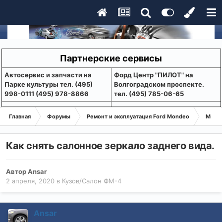
Партнерские сервисы
Aвтосервис и запчасти на
Форд Центр "ПИЛОТ" на
Парке культуры тел. (495)
Волгоградском проспекте.
998-0111 (495) 978-8866
тел. (495) 785-06-65
Главная
Форумы
Ремонт и эксплуатация Ford Mondeo
Монде
Как снять салонное зеркало заднего вида.
Автор
Ansar
2 апреля, 2020
в
Кузов/Салон ФМ-4
Ansar