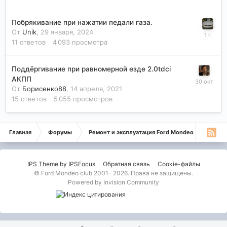
Побрякивание при нажатии педали газа.
От
Unik
,
29 января, 2024
11
ответов
4 093
просмотра
Поддёргивание при равномерной езде 2.0tdci
АКПП
От
Борисенко88
,
14 апреля, 2021
15
ответов
5 055
просмотров
Главная
Форумы
Ремонт и эксплуатация Ford Mondeo
Монде
IPS Theme
by
IPSFocus
Обратная связь
Cookie-файлы
© Ford Mondeo club 2001- 2026. Права не защищены.
Powered by Invision Community