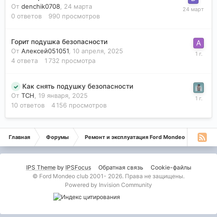
От
denchik0708
,
24 марта
0
ответов
990
просмотров
Горит подушка безопасности
От
Алексей051051
,
10 апреля, 2025
4
ответа
1 732
просмотра
Как снять подушку безопасности
От
ТСН
,
19 января, 2025
10
ответов
4 156
просмотров
Главная
Форумы
Ремонт и эксплуатация Ford Mondeo
Монде
IPS Theme
by
IPSFocus
Обратная связь
Cookie-файлы
© Ford Mondeo club 2001- 2026. Права не защищены.
Powered by Invision Community