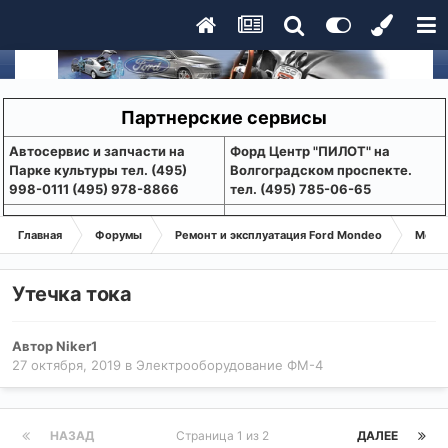
Партнерские сервисы
Aвтосервис и запчасти на
Форд Центр "ПИЛОТ" на
Парке культуры тел. (495)
Волгоградском проспекте.
998-0111 (495) 978-8866
тел. (495) 785-06-65
Главная
Форумы
Ремонт и эксплуатация Ford Mondeo
Монде
Утечка тока
Автор
Niker1
27 октября, 2019
в
Электрооборудование ФМ-4
НАЗАД
Страница 1 из 2
ДАЛЕЕ