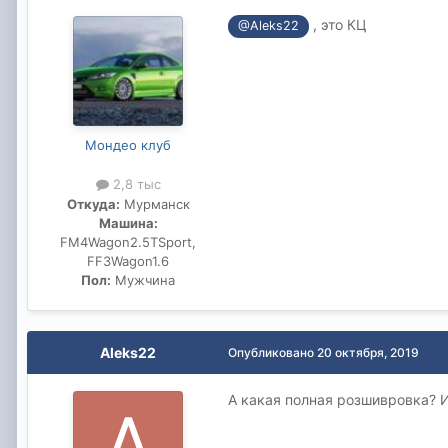
, это КЦ
@Aleks22
Мондео клуб
2,8 тыс
Откуда:
Мурманск
Машина:
FM4Wagon2.5TSport,
FF3Wagon1.6
Пол:
Мужчина
Aleks22
Опубликовано
20 октября, 2019
А какая полная розшивровка? И