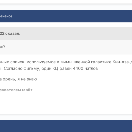
менено)
22
сказал:
ся?
ных спичек, используемое в вымышленной галактике Кин-дза-д
. Согласно фильму, один КЦ равен 4400 чатлов
а хрень, я не знаю
зователем tanliz