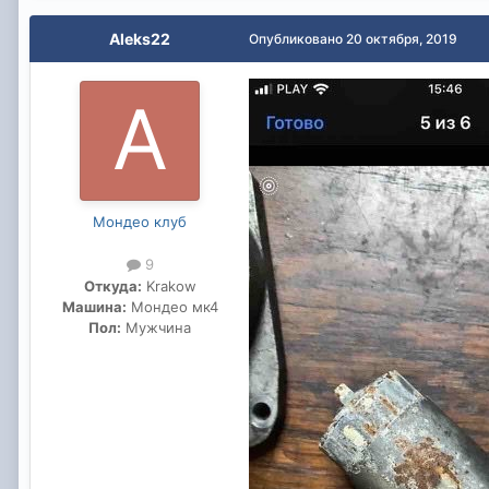
Aleks22
Опубликовано
20 октября, 2019
Мондео клуб
9
Откуда:
Krakow
Машина:
Мондео мк4
Пол:
Мужчина