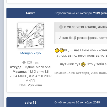
tanliz
Опубликовано
20 октября, 2019
(из
В 20.10.2019 в 14:36,
Aleks
А как (КЦ) розшифровывает
КЦ — название обыкновен
Мондео клуб
чатлом, выполняют роль валюты
17,9 тыс
......шутники тут.
Что у тебя з
Откуда:
Видное Моск.обл.
Машина:
ФМ 3 ун-л 1.8
Изменено
20 октября, 2019
поль
2004 МКПП, ФМ 4 2.0 2009
МКПП.
Пол:
Мужчина
saler13
Опубликовано
20 октября, 2019