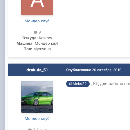
Мондео клуб
9
Откуда:
Krakow
Машина:
Мондео мк4
Пол:
Мужчина
drakula_51
Опубликовано
20 октября, 2019
, КЦ для работы пеп
@Aleks22
Мондео клуб
2,8 тыс