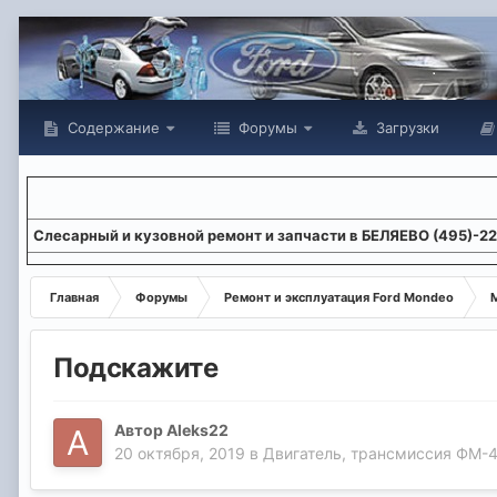
Содержание
Форумы
Загрузки
Слесарный и кузовной ремонт и запчасти в БЕЛЯЕВО (495)-2
Главная
Форумы
Ремонт и эксплуатация Ford Mondeo
М
Подскажите
Автор
Aleks22
20 октября, 2019
в
Двигатель, трансмиссия ФМ-