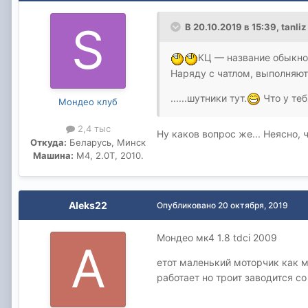
В 20.10.2019 в 15:39,
tanliz
КЦ — название обыкно
Наряду с чатлом, выполняют
......шутники тут.
Что у теб
Мондео клуб
2,4 тыс
Ну каков вопрос же... Неясно, ч
Откуда:
Беларусь, Минск
Машина:
М4, 2.0T, 2010.
Aleks22
Опубликовано
20 октября, 2019
Мондео мк4 1.8 tdci 2009
етот маленький моторчик как м
работает но троит заводится со