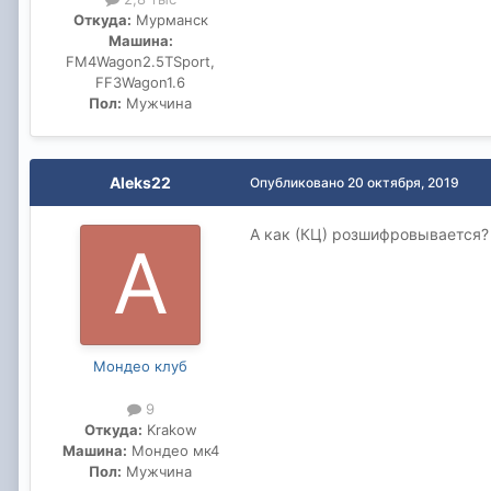
Откуда:
Мурманск
Машина:
FM4Wagon2.5TSport,
FF3Wagon1.6
Пол:
Мужчина
Aleks22
Опубликовано
20 октября, 2019
А как (КЦ) розшифровывается?
Мондео клуб
9
Откуда:
Krakow
Машина:
Мондео мк4
Пол:
Мужчина