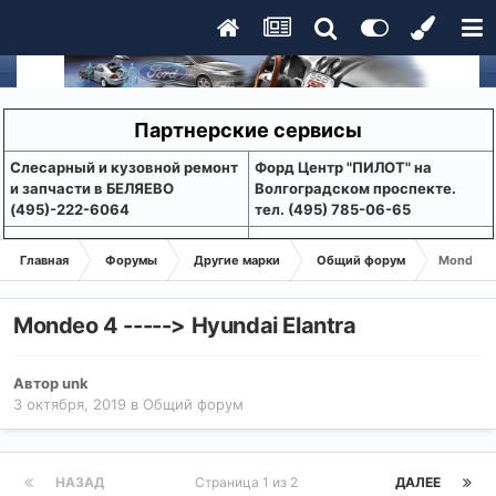
Партнерские сервисы
Слесарный и кузовной ремонт
Форд Центр "ПИЛОТ" на
и запчасти в БЕЛЯЕВО
Волгоградском проспекте.
(495)-222-6064
тел. (495) 785-06-65
Главная
Форумы
Другие марки
Общий форум
Mondeo 4
Mondeo 4 -----> Hyundai Elantra
Автор
unk
3 октября, 2019
в
Общий форум
НАЗАД
Страница 1 из 2
ДАЛЕЕ