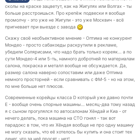
сколы на краске зацветут, как на Жигулях или Волгах - ты
больше расстроишься. Про крепёж подвески я вообще
промолчу - это уже не Жигули - это уже Москвич - всё
пригневает при выезде с завода
Скажу своё необъективное мнение - Оптима не конкурент
Мондео - просто сабакоеды раскрутили в рекламе,
убедили Солярисами, что надо брать только кореяк... а по
сути Мондео-4 или 5-ть, намного добротней по материалам
салона, покраска и металл вообще не обсуждается. Да,
размер салона наверно сопоставим или даже Оптима
немного просторней - если сравнивать с ФМ-5 - но на этом,
по мне больше нет плюсов.
Современные корейцы класса D который уже давно почти
Е - вообще очень спорные машины... месяц-два тому назад
я с сыном прогулялся по автосалонам Хёндай и Киа - от
нечего делать, пока машина на СТО гонял - так вот
парадокс в том, что их Хёндая вообще не про одну машину
не могу сказать, что её хотелось бы купить и она стоит тех
денег, что за неё просят - нет!