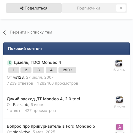
Поделиться
Подписчики
0
Перейти к списку тем
Похожий контент
Дизель, TDCI Mondeo 4
1
2
3
4
290
От
vs123
,
27 июля, 2007
7 239
ответов
1 282 166
просмотров
Дикий расход ДТ Mondeo 4, 2.0 tdci
От
Fas-spb
,
6 июня
1
ответ
427
просмотров
Вопрос про прикуриватель в Ford Mondeo 5
От
slonikdva
,
5 мая, 2025