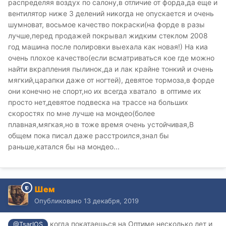
распределяя воздух по салону,в отличие от форда,да еще и
вентилятор ниже 3 делений никогда не опускается и очень
шумноват, восьмое качество покраски(на форде в разы
лучше,перед продажей покрывал жидким стеклом 2008
год машина после полировки выехала как новая!) На киа
очень плохое качество(если всматриваться кое где можно
найти вкрапления пылинок,да и лак крайне тонкий и очень
мягкий,царапки даже от ногтей), девятое тормоза,в форде
они конечно не спорт,но их всегда хватало в оптиме их
просто нет,девятое подвеска на трассе на больших
скоростях по мне лучше на мондео(более
плавная,мягкая,но в тоже время очень устойчивая,В
общем пока писал даже расстроился,знал бы
раньше,катался бы на мондео...
Шем
Опубликовано
13 декабря, 2019
когда покатаешься на Оптиме несколько лет и
@TsarIOS