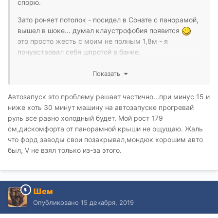
спорю.
Зато роняет потолок - посидел в Сонате с панорамой,
вышел в шоке... думал клаустрофобия появится
это просто жесть с моим не полным 1,8м - я
почувствовал себя шпротой в банке.
А вот посидел в Оптиме - без панорамы - всё ровно с
Показать
пространством над головой.
Автозапуск это проблему решает частично...при минус 15 и
Да... наверно ты прав
- корейцы чем-то на
ниже хоть 30 минут машину на автозапуске прогревай
русских похоже - порой видишь в их поделках - и так
руль все равно холодный будет. Мой рост 179
сойдёт...
см,дискомфорта от панорамной крыши не ощущаю. Жаль
что форд заводы свои позакрывал,мондюк хорошим авто
был, V не взял только из-за этого.
Шем
Опубликовано
15 декабря, 2019