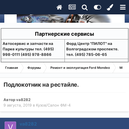
Партнерские сервисы
Aвтосервис и запчасти на
Форд Центр "ПИЛОТ" на
Парке культуры тел. (495)
Волгоградском проспекте.
998-0111 (495) 978-8866
тел. (495) 785-06-65
Главная
Форумы
Ремонт и эксплуатация Ford Mondeo
Монде
Подлокотник на рестайле.
Автор
va8282
9 августа, 2019
в
Кузов/Салон ФМ-4
va8282