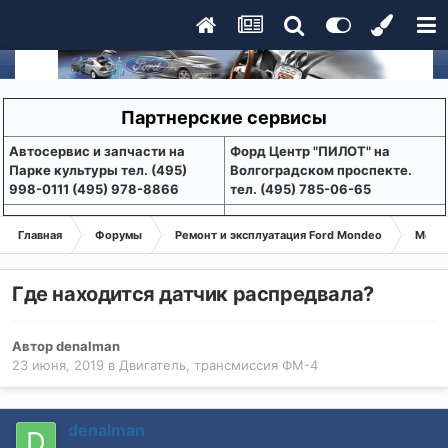
Партнерские сервисы
Aвтосервис и запчасти на
Форд Центр "ПИЛОТ" на
Парке культуры тел. (495)
Волгоградском проспекте.
998-0111 (495) 978-8866
тел. (495) 785-06-65
Главная
Форумы
Ремонт и эксплуатация Ford Mondeo
Монде
Где находится датчик распредвала?
Автор
denalman
23 июня, 2019
в
Двигатель, трансмиссия ФМ-4
denalman