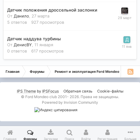
Датчик положения дроссельной заслонки
От
Данило
,
27 марта
5
ответов
927
просмотров
Датчик наддува турбины
От
ДенисBY
,
11 января
0
ответов
617
просмотров
Главная
Форумы
Ремонт и эксплуатация Ford Mondeo
Монде
IPS Theme
by
IPSFocus
Обратная связь
Cookie-файлы
© Ford Mondeo club 2001- 2026. Права не защищены.
Powered by Invision Community
Главная
Форумы
Загрузки
Поиск
Войти
Регистрация
Больше