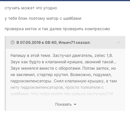
стучать может что угодно
у тебя блэк поэтому матор с шайбами
проверка меток и так далее проверить компрессию
В 07.05.2019 в 08:40,
Ильич71
сказал:
Напишу в этой теме. Застучал двигатель, zetec 1,8.
Звук как будто в клапанной кришке, звонкий такой...
Звук менялся вместе с оборотами. Потом заглох, но
не заклинил, стартер крутил. Возможно, подумал,
гидрокомпенсаторы. Снял клапанную крышку, а там
нету гидрокомпенсаторов, просто толкатели с
шайбами. Что тогда могло так сильно застучать? И
почему теперь не заводится?
Показать