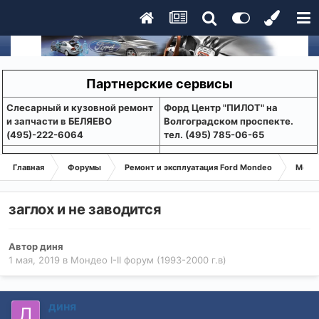
Партнерские сервисы
Слесарный и кузовной ремонт
Форд Центр "ПИЛОТ" на
и запчасти в БЕЛЯЕВО
Волгоградском проспекте.
(495)-222-6064
тел. (495) 785-06-65
Главная
Форумы
Ремонт и эксплуатация Ford Mondeo
Монде
заглох и не заводится
Автор
диня
1 мая, 2019
в
Мондео I-II форум (1993-2000 г.в)
диня