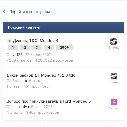
Перейти к списку тем
Похожий контент
Дизель, TDCI Mondeo 4
1
2
3
4
290
От
vs123
,
27 июля, 2007
7 239
ответов
1 283 322
просмотра
Дикий расход ДТ Mondeo 4, 2.0 tdci
От
Fas-spb
,
6 июня
1
ответ
451
просмотр
Вопрос про прикуриватель в Ford Mondeo 5
От
slonikdva
,
5 мая, 2025
4
ответа
3 469
просмотров