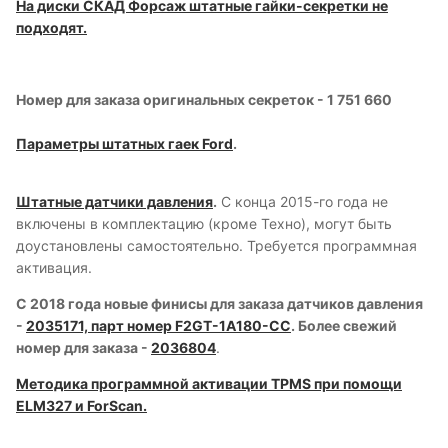
На диски СКАД Форсаж штатные гайки-секретки не
подходят.
Номер для заказа оригинальных секреток - 1 751 660
Параметры штатных гаек Ford
.
Штатные датчики давления
.
С конца 2015-го года не
включены в комплектацию (кроме Техно), могут быть
доустановлены самостоятельно. Требуется программная
активация.
С 2018 года новые финисы для заказа датчиков давления
-
2035171 , парт номер F2GT-1A180-CC
. Более свежий
номер для заказа -
2036804
.
Методика программной активации TPMS при помощи
ELM327 и ForScan.