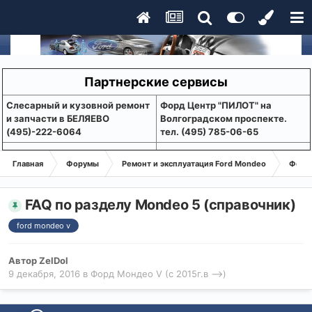
Партнерские сервисы
Слесарный и кузовной ремонт
Форд Центр "ПИЛОТ" на
и запчасти в БЕЛЯЕВО
Волгоградском проспекте.
(495)-222-6064
тел. (495) 785-06-65
Главная
Форумы
Ремонт и эксплуатация Ford Mondeo
Форд 
FAQ по разделу Mondeo 5 (справочник)
ford mondeo v
Автор
ZelDol
9 декабря, 2016
в
Форд Мондео V (с 2015г.в -->)