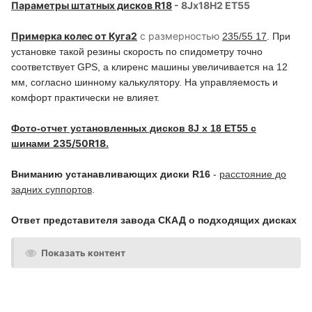
Параметры штатных дисков R18
- 8Jx18H2 ET55
Примерка колес от Куга2
с размерностью
235/55 17
. При
установке такой резины скорость по спидометру точно
соответствует GPS, а клиренс машины увеличивается на 12
мм, согласно шинному калькулятору. На управляемость и
комфорт практически не влияет.
Фото-отчет установленных дисков
8J х 18 ЕТ55
с
235/50R18.
шинами
Вниманию устанавливающих диски R16
-
расстояние до
задних суппортов
.
Ответ представителя завода СКАД о подходящих дисках
Показать контент