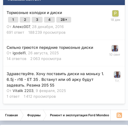
Тормозные колодки и диски
1
2
3
4
28
От
Алекс007
,
28 декабря, 2016
691
ответ
188 239
просмотров
Сильно греются передние тормозные диски
От
igodelfi
,
26 августа, 2025
14
ответов
2 063
просмотра
Здравствуйте. Хочу поставить диски на моньку 1.
6.5j - r16 - ET 35 . Встанут или об арку будут
задевать. Резина 205 55
От
Vitalik 2203
,
9 февраля, 2025
1
ответ
1 412
просмотров
Главная
Форумы
Ремонт и эксплуатация Ford Mondeo
Монде