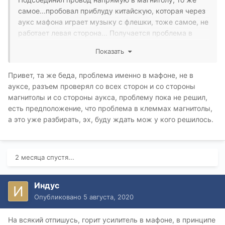
самое...пробовал приблуду китайскую, которая через
аукс мафона играет музыку с флешки, тоже самое, не
работает левая сторона... Получается проблема в
самом мафоне? И как решить эту проблему? Схему
Показать
мафона найти не могу нигде...
Привет, та же беда, проблема именно в мафоне, не в
ауксе, разъем проверял со всех сторон и со стороны
магнитолы и со стороны аукса, проблему пока не решил,
есть предположение, что проблема в клеммах магнитолы,
а это уже разбирать, эх, буду ждать мож у кого решилось.
2 месяца спустя...
Индус
Опубликовано
5 августа, 2020
На всякий отпишусь, горит усилитель в мафоне, в принципе