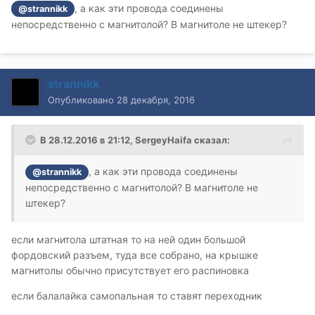
, а как эти провода соединены
@strannikk
непосредственно с магнитолой? В магнитоле не штекер?
strannikk
Опубликовано
28 декабря, 2016
В 28.12.2016 в 21:12, SergeyHaifa сказал:
, а как эти провода соединены
@strannikk
непосредственно с магнитолой? В магнитоле не
штекер?
если магнитола штатная то на ней один большой
фордовский разъем, туда все собрано, на крышке
магнитолы обычно присутствует его распиновка
если балалайка самопальная то ставят переходник