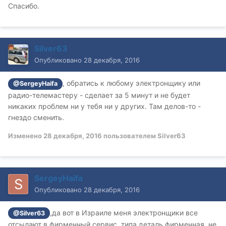
Спасибо.
Silver63
Опубликовано
28 декабря, 2016
, обратись к любому электронщику или
@SergeyHaifa
радио-телемастеру - сделает за 5 минут и не будет
никаких проблем ни у тебя ни у других. Там делов-то -
гнездо сменить.
Изменено
28 декабря, 2016
пользователем Silver63
SergeyHaifa
Опубликовано
28 декабря, 2016
,да вот в Израиле меня электронщики все
@Silver63
отсылают в фирменный сервис, типа деталь фирменная, не