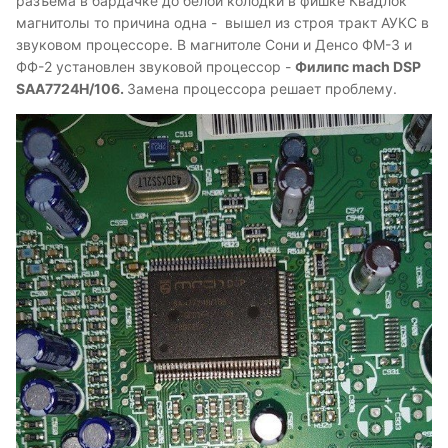
разъёма в бардачке до белой колодки в фишке Квадлок
магнитолы то причина одна - вышел из строя тракт АУКС в
звуковом процессоре. В магнитоле Сони и Денсо ФМ-3 и
ФФ-2 установлен звуковой процессор -
Филипс mach DSP
SAA7724H/106.
Замена процессора решает проблему.