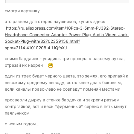
смотри картинку
это разъем для стерео наушников, купить здесь
https://ru.aliexpress.com/item/10Pcs-3-5mm-PJ392-Stereo-
Headphone-Connector-Adapter-Power-Plug-Audio-Video-Jack-
Socket-Plug-with/32702359156.html?
spm=2114.41010208.4.1.iQfsXJ
сними бардачек - увидишь три провода к разъему аукса,
отрезай их нахрен
один из трех будет черного цвета, это земля, его припаяй к
высокому среднему выводу, остальные два к боковым,
если каналы право-лево не совпадут поменяй местами
просверли дырку в стенке бардачка и закрепи разъем
контргайкой, вот и весь *фирменный* сервис в пять минут
паяльником
с новым годом....