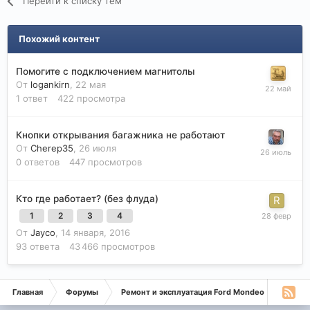
Перейти к списку тем
Похожий контент
Помогите с подключением магнитолы
От
logankirn
,
22 мая
1
ответ
422
просмотра
Кнопки открывания багажника не работают
От
Cherep35
,
26 июля
0
ответов
447
просмотров
Кто где работает? (без флуда)
1
2
3
4
От
Jayco
,
14 января, 2016
93
ответа
43 466
просмотров
Главная
Форумы
Ремонт и эксплуатация Ford Mondeo
Монде