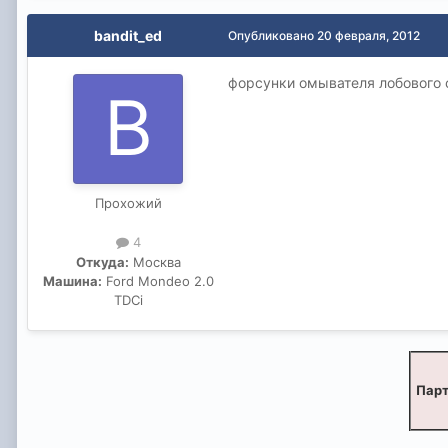
bandit_ed
Опубликовано
20 февраля, 2012
форсунки омывателя лобового с
Прохожий
4
Откуда:
Москва
Машина:
Ford Mondeo 2.0
TDCi
Парт