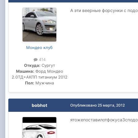
А эти веерные форсунки с под
Мондео клуб
414
Откуда:
Сургут
Машина:
Форд Мондео
2.0ТД+АКПП титаниум 2012
Пол:
Мужчина
bobhot
Опубликовано
25 марта, 2012
ятожепоставилотфокуса3сподо