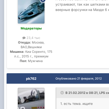
устраивают, так как шетками в
веерные форсунки на Мазде 6 
Модераторы
23,4 тыс
Откуда:
Москва,
ВАО,Вешняки
Машина:
Киа Соренто, 175
л.с., 2015 г., премиум
Пол:
Мужчина
pk762
Опубликовано
21 февраля, 2012
В 21.02.2012 в 08:21, LPS с
1. есть тема. ищите