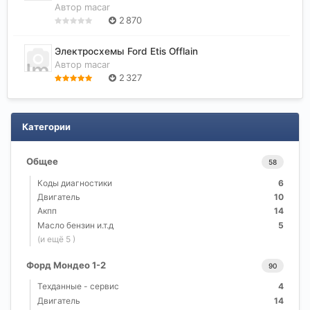
Автор
macar
2 870
Электросхемы Ford Etis Offlain
Автор
macar
2 327
Категории
Общее
58
Коды диагностики
6
Двигатель
10
Акпп
14
Масло бензин и.т.д
5
(и ещё 5 )
Форд Мондео 1-2
90
Техданные - сервис
4
Двигатель
14