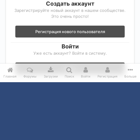
Создать аккаунт
Зарегистрируйте новый аккаунт в нашем сообществе.
Это очень просто!
Регистрация нового пользователя
Войти
Уже есть аккаунт? Войти в систему.
Войти
Главная
Форумы
Загрузки
Поиск
Войти
Регистрация
Больше
Главная
Галерея
Фордовки клуба
Питер
16.12.2014
IPS Theme
by
IPSFocus
Обратная связь
Cookie-файлы
© Ford Mondeo club 2001- 2026. Права не защищены.
Powered by Invision Community