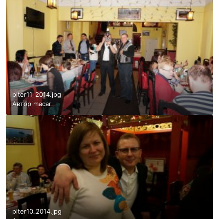
piter11_2014.jpg
Автор
macar
piter10_2014.jpg