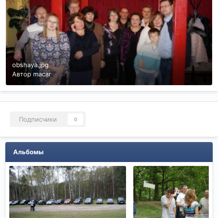
obshaya.jpg
Автор
macar
Подписчики
0
Альбомы