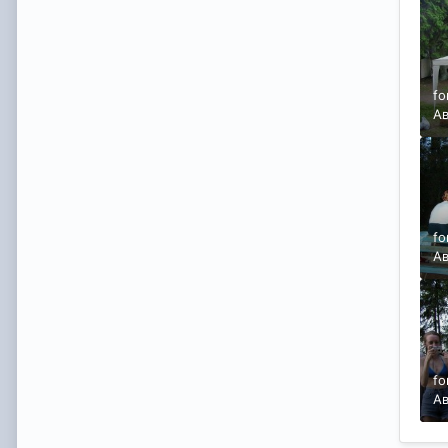
fo
А
fo
А
fo
А