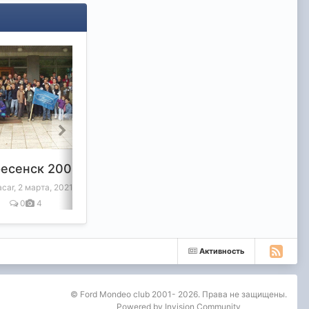
есенск 2004г.
Валдай 2004 г.
car,
2 марта, 2021
От macar,
2 марта, 2021
0
4
344
18
Активность
© Ford Mondeo club 2001- 2026. Права не защищены.
Powered by Invision Community