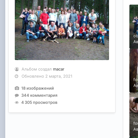
ob
А
Альбом создал
macar
Обновлено
2 марта, 2021
fo
А
18 изображений
344 комментария
4 305 просмотров
fo
А