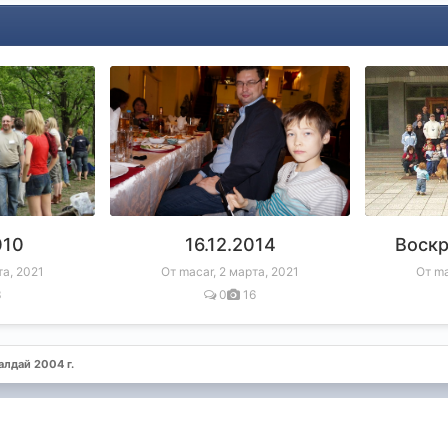
010
16.12.2014
Воскр
та, 2021
От macar,
2 марта, 2021
От ma
3
0
16
алдай 2004 г.