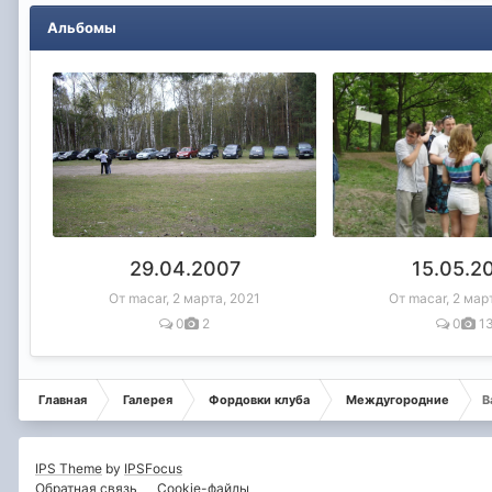
Альбомы
29.04.2007
15.05.2
От macar,
2 марта, 2021
От macar,
2 мар
0
2
0
1
Главная
Галерея
Фордовки клуба
Междугородние
В
IPS Theme
by
IPSFocus
Обратная связь
Cookie-файлы