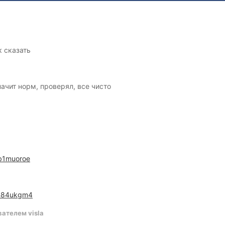
к сказать
начит норм, проверял, все чисто
/gb1muoroe
s/cn84ukgm4
ателем visla