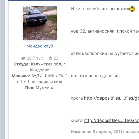
Илья спасибо что выложил
нод 32, антивирсняк, плохой та
Мондео клуб
если касперский не ругается з
20,7 тыс
22
Откуда:
Калужская обл, г.
Кондрово
доложу через депозит
Машина:
АУДИ, ШИШИГА, 1
+ 1 + 1 лошадиная сила
Пол:
Мужчина
прога
http://depositfiles....files
книга
http://depositfiles....file
Изменено
8 апреля, 2011
пользов