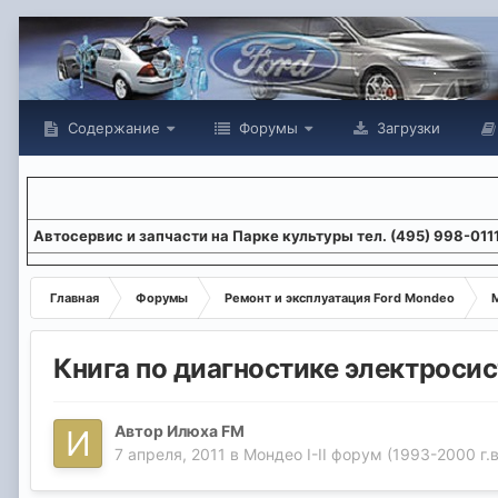
Содержание
Форумы
Загрузки
Aвтосервис и запчасти на Парке культуры тел. (495) 998-011
Главная
Форумы
Ремонт и эксплуатация Ford Mondeo
М
Книга по диагностике электроси
Автор
Илюха FM
7 апреля, 2011
в
Мондео I-II форум (1993-2000 г.в