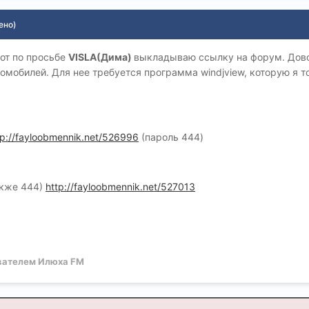
ено)
Вот по просьбе
VISLA(Дима)
выкладываю ссылку на форум. Дово
омобилей. Для нее требуется программа windjview, которую я 
tp://fayloobmennik.net/526996
(пароль 444)
акже 444)
http://fayloobmennik.net/527013
вателем Илюха FM