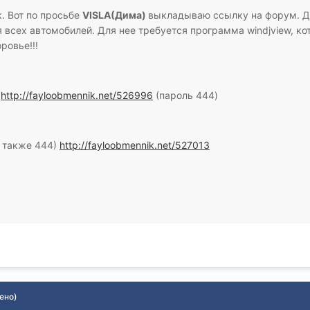
. Вот по просьбе
VISLA(Дима)
выкладываю ссылку на форум. Д
я всех автомобилей. Для нее требуется программа windjview, к
ровье!!!
и
http://fayloobmennik.net/526996
(пароль 444)
ь также 444)
http://fayloobmennik.net/527013
ено)