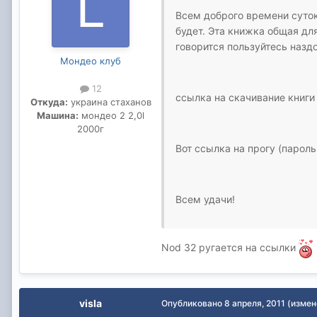
Всем доброго времени суток
будет. Эта книжка общая дл
говорится пользуйтесь наздо
Мондео клуб
12
ссылка на скачивание книг
Откуда:
украина стаханов
Машина:
мондео 2 2,0l
2000г
Вот ссылка на прогу (парол
Всем удачи!
Nod 32 ругается на ссылки
visla
Опубликовано
8 апреля, 2011
(измен