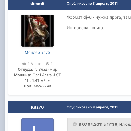
dimm5
Опубликовано
8 апреля, 2011
Формат djvu - нужна прога, там
Интересная книга.
Мондео клуб
2,8 тыс
2
Откуда:
г. Владимир
Машина:
Opel Astra J ST
11г. 1.4T AFL+
Пол:
Мужчина
lutz70
Опубликовано
8 апреля, 2011
В 07.04.2011 в 17:36, Илюх