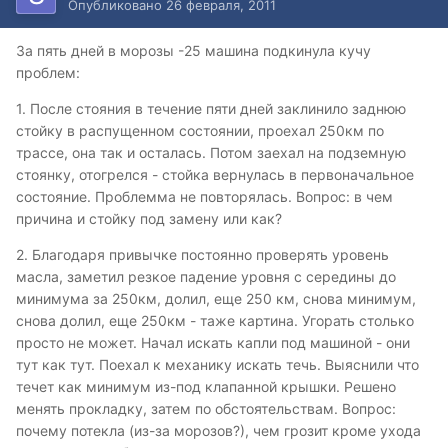
Опубликовано
26 февраля, 2011
За пять дней в морозы -25 машина подкинула кучу
проблем:
1. После стояния в течение пяти дней заклинило заднюю
стойку в распущенном состоянии, проехал 250км по
трассе, она так и осталась. Потом заехал на подземную
стоянку, отогрелся - стойка вернулась в первоначальное
состояние. Проблемма не повторялась. Вопрос: в чем
причина и стойку под замену или как?
2. Благодаря привычке постоянно проверять уровень
масла, заметил резкое падение уровня с середины до
минимума за 250км, долил, еще 250 км, снова минимум,
снова долил, еще 250км - таже картина. Угорать столько
просто не может. Начал искать капли под машиной - они
тут как тут. Поехал к механику искать течь. Выяснили что
течет как минимум из-под клапанной крышки. Решено
менять прокладку, затем по обстоятельствам. Вопрос:
почему потекла (из-за морозов?), чем грозит кроме ухода