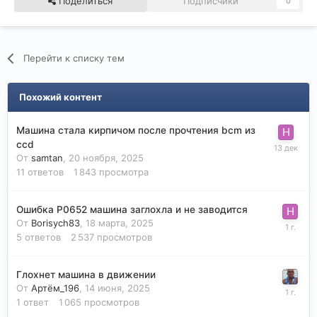
Поделиться
Подписчики
0
Перейти к списку тем
Похожий контент
Машина стала кирпичом после прочтения bcm из
ccd
От
samtan
,
20 ноября, 2025
11
ответов
1 843
просмотра
Ошибка P0652 машина заглохла и не заводится
От
Borisych83
,
18 марта, 2025
5
ответов
2 537
просмотров
Глохнет машина в движении
От
Артём_196
,
14 июня, 2025
1
ответ
1 065
просмотров