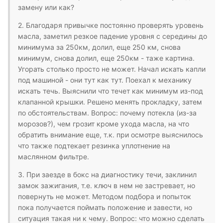
замену или как?
2. Благодаря привычке постоянно проверять уровень
масла, заметил резкое падение уровня с середины до
минимума за 250км, долил, еще 250 км, снова
минимум, снова долил, еще 250км - таже картина.
Угорать столько просто не может. Начал искать капли
под машиной - они тут как тут. Поехал к механику
искать течь. Выяснили что течет как минимум из-под
клапанной крышки. Решено менять прокладку, затем
по обстоятельствам. Вопрос: почему потекла (из-за
морозов?), чем грозит кроме ухода масла, на что
обратить внимание еще, т.к. при осмотре выяснилось
что также подтекает резинка уплотнение на
маслянном фильтре.
3. При заезде в бокс на диагностику течи, заклинил
замок зажигания, т.е. ключ в нем не застревает, но
повернуть не может. Методом подбора и попыток
пока получается поймать положение и завести, но
ситуация такая ни к чему. Вопрос: что можно сделать