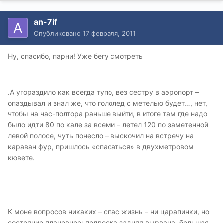
an-7if
Опубликовано
17 февраля, 2011
Ну, спасибо, парни! Уже бегу смотреть
.А угораздило как всегда тупо, вез сестру в аэропорт –
опаздывал и знал же, что гололед с метелью будет…, нет,
чтобы на час-полтора раньше выйти, в итоге там где надо
было идти 80 по кале за всеми – летел 120 по заметенной
левой полосе, чуть понесло – выскочил на встречу на
караван фур, пришлось «спасаться» в двухметровом
кювете.
К моне вопросов никаких – спас жизнь – ни царапинки, но
состояние плачевное: подвеска задняя вырвана, большая