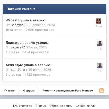
Похожий контент
Webasto ушла в аварию
От
Borisych83
,
8 декабря, 2024
10
ответов
2 620
просмотров
Движок в аварию уходит.
От
серëга77
,
23 мая, 2025
4
ответа
1 454
просмотра
Акпп сд4е упала в аварию.
От
дон_батон
,
15 июля, 2025
5
ответов
1 422
просмотра
Главная
Форумы
Ремонт и эксплуатация Ford Mondeo
Монде
IPS Theme
by
IPSFocus
Обратная связь
Cookie-файлы