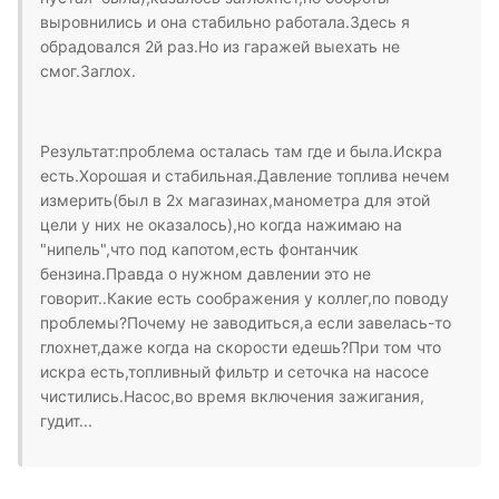
выровнились и она стабильно работала.Здесь я
обрадовался 2й раз.Но из гаражей выехать не
смог.Заглох.
Результат:проблема осталась там где и была.Искра
есть.Хорошая и стабильная.Давление топлива нечем
измерить(был в 2х магазинах,манометра для этой
цели у них не оказалось),но когда нажимаю на
"нипель",что под капотом,есть фонтанчик
бензина.Правда о нужном давлении это не
говорит..Какие есть соображения у коллег,по поводу
проблемы?Почему не заводиться,а если завелась-то
глохнет,даже когда на скорости едешь?При том что
искра есть,топливный фильтр и сеточка на насосе
чистились.Насос,во время включения зажигания,
гудит...