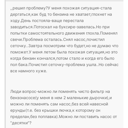
,,решил проблему?У меня похожая ситуация-стала
дергаться,как буд то бензина не хватает,глохнет на
ходу.День постояла-ваще перестала
заводиться.Потоскал на буксире-завелась.Но при
попытки самостоятельного движения глохла.Поменял
свечи.Проблема осталась.Снял насос,почистил
сеточку..Завтра посмотрим что будет,но не думаю что
поможет.У меня летом была похожая ситуация,но это
когда бензин кончался,потом стало и когда его было
пол бака.Почистил сеточку-проблема ушла..Но сейчас
все намного хуже.
Люди вопрос-можно ли поменять чисто фильтр на
бензонасосе(у меня в нем 2 маленькие дырочки),и
можно ли поменять сам насос,без всей навесной
ерунды(т.е. без крышки лючка,к которому он
пределан,без поплавка).Можно ли поставить насос от
"десятки"?