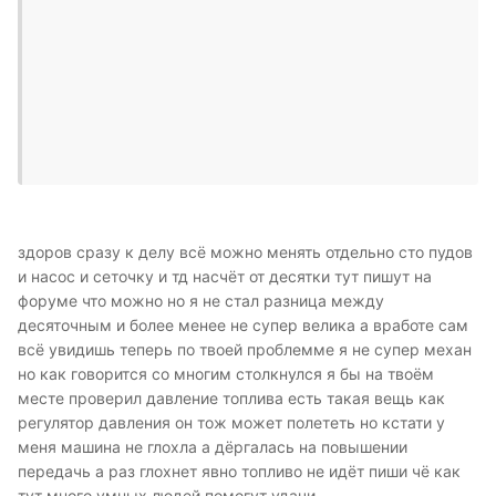
здоров сразу к делу всё можно менять отдельно сто пудов
и насос и сеточку и тд насчёт от десятки тут пишут на
форуме что можно но я не стал разница между
десяточным и более менее не супер велика а вработе сам
всё увидишь теперь по твоей проблемме я не супер механ
но как говорится со многим столкнулся я бы на твоём
месте проверил давление топлива есть такая вещь как
регулятор давления он тож может полететь но кстати у
меня машина не глохла а дёргалась на повышении
передачь а раз глохнет явно топливо не идёт пиши чё как
тут много умных людей помогут удачи