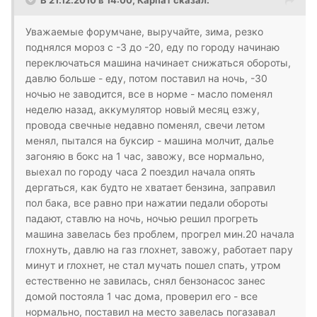
Уважаемые форумчане, выручайте, зима, резко
поднялся мороз с -3 до -20, еду по городу начинаю
переключаться машина начинает снижаться обороты,
давлю больше - еду, потом поставил на ночь, -30
ночью не заводится, все в норме - масло поменял
неделю назад, аккумулятор новый месяц езжу,
провода свечные недавно поменял, свечи летом
менял, пытался на буксир - машина молчит, далье
загоняю в бокс на 1 час, завожу, все нормально,
выехал по городу часа 2 поездил начала опять
дергаться, как будто не хватает бензина, заправил
пол бака, все равно при нажатии педали обороты
падают, ставлю на ночь, ночью решил прогреть
машина завелась без проблем, прогрел мин.20 начала
глохнуть, давлю на газ глохнет, завожу, работает пару
минут и глохнет, не стал мучать пошел спать, утром
естественно не завилась, снял бензонасос занес
домой постояла 1 час дома, проверил его - все
нормально, поставил на место завелась погазавал