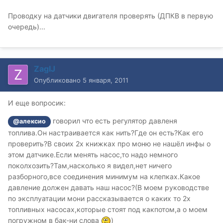
Проводку на датчики двигателя проверять (ДПКВ в первую
очередь)...
ZagIJ
Опубликовано
5 января, 2011
И еще вопросик:
говорил что есть регулятор давленя
@алексио
топлива.Он настраивается как нить?Где он есть?Как его
проверить?В своих 2х книжках про моню не нашёл инфы о
этом датчике.Если менять насос,то надо немного
поколхозить?Там,насколько я видел,нет ничего
разборного,все соединения минимум на клепках.Какое
давление должен давать наш насос?(В моем руководстве
по эксплуатации мони рассказывается о каких то 2х
топливных насосах,которые стоят под какпотом,а о моем
погружном в бак-ни слова
)