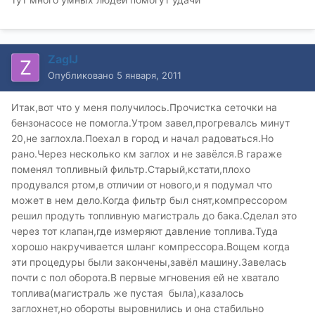
ZagIJ
Опубликовано
5 января, 2011
Итак,вот что у меня получилось.Прочистка сеточки на
бензонасосе не помогла.Утром завел,прогревалсь минут
20,не заглохла.Поехал в город и начал радоваться.Но
рано.Через несколько км заглох и не завёлся.В гараже
поменял топливный фильтр.Старый,кстати,плохо
продувался ртом,в отличии от нового,и я подумал что
может в нем дело.Когда фильтр был снят,компрессором
решил продуть топливную магистраль до бака.Сделал это
через тот клапан,где измеряют давление топлива.Туда
хорошо накручивается шланг компрессора.Вощем когда
эти процедуры были закончены,завёл машину.Завелась
почти с пол оборота.В первые мгновения ей не хватало
топлива(магистраль же пустая была),казалось
заглохнет,но обороты выровнились и она стабильно