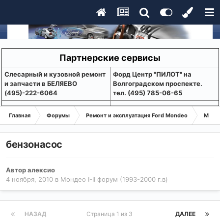
Партнерские сервисы
Слесарный и кузовной ремонт
Форд Центр "ПИЛОТ" на
и запчасти в БЕЛЯЕВО
Волгоградском проспекте.
(495)-222-6064
тел. (495) 785-06-65
Главная
Форумы
Ремонт и эксплуатация Ford Mondeo
Монде
бензонасос
Автор
алексио
4 ноября, 2010
в
Мондео I-II форум (1993-2000 г.в)
НАЗАД
Страница 1 из 3
ДАЛЕЕ