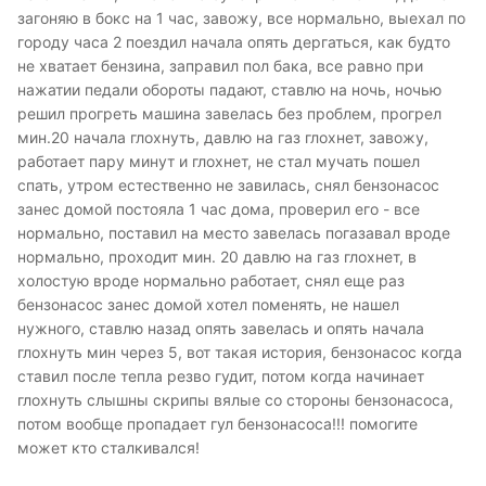
загоняю в бокс на 1 час, завожу, все нормально, выехал по
городу часа 2 поездил начала опять дергаться, как будто
не хватает бензина, заправил пол бака, все равно при
нажатии педали обороты падают, ставлю на ночь, ночью
решил прогреть машина завелась без проблем, прогрел
мин.20 начала глохнуть, давлю на газ глохнет, завожу,
работает пару минут и глохнет, не стал мучать пошел
спать, утром естественно не завилась, снял бензонасос
занес домой постояла 1 час дома, проверил его - все
нормально, поставил на место завелась погазавал вроде
нормально, проходит мин. 20 давлю на газ глохнет, в
холостую вроде нормально работает, снял еще раз
бензонасос занес домой хотел поменять, не нашел
нужного, ставлю назад опять завелась и опять начала
глохнуть мин через 5, вот такая история, бензонасос когда
ставил после тепла резво гудит, потом когда начинает
глохнуть слышны скрипы вялые со стороны бензонасоса,
потом вообще пропадает гул бензонасоса!!! помогите
может кто сталкивался!