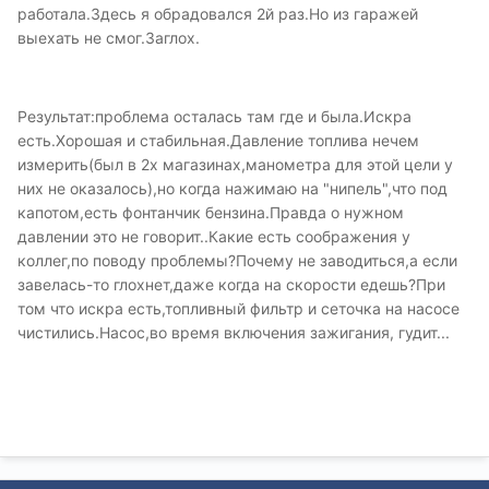
работала.Здесь я обрадовался 2й раз.Но из гаражей
выехать не смог.Заглох.
Результат:проблема осталась там где и была.Искра
есть.Хорошая и стабильная.Давление топлива нечем
измерить(был в 2х магазинах,манометра для этой цели у
них не оказалось),но когда нажимаю на "нипель",что под
капотом,есть фонтанчик бензина.Правда о нужном
давлении это не говорит..Какие есть соображения у
коллег,по поводу проблемы?Почему не заводиться,а если
завелась-то глохнет,даже когда на скорости едешь?При
том что искра есть,топливный фильтр и сеточка на насосе
чистились.Насос,во время включения зажигания, гудит...