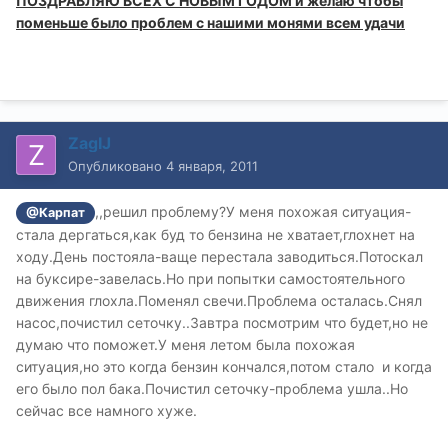
ПОЗДРАВЛЯЮ ВСЕХ С НОВЫМ ГОДОМ и желаю чтобы
поменьше было проблем с нашими монями всем удачи
ZagIJ
Опубликовано
4 января, 2011
,,решил проблему?У меня похожая ситуация-
@Карпат
стала дергаться,как буд то бензина не хватает,глохнет на
ходу.День постояла-ваще перестала заводиться.Потоскал
на буксире-завелась.Но при попытки самостоятельного
движения глохла.Поменял свечи.Проблема осталась.Снял
насос,почистил сеточку..Завтра посмотрим что будет,но не
думаю что поможет.У меня летом была похожая
ситуация,но это когда бензин кончался,потом стало и когда
его было пол бака.Почистил сеточку-проблема ушла..Но
сейчас все намного хуже.