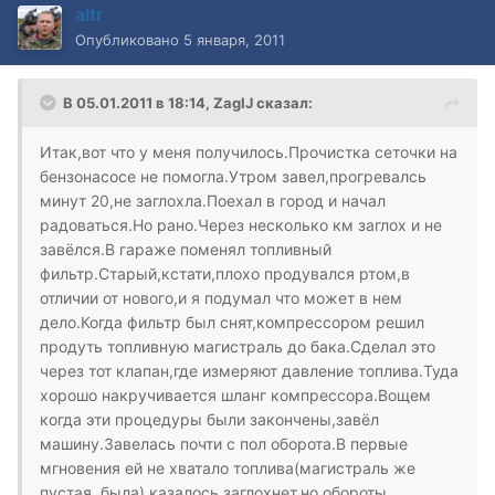
altr
Опубликовано
5 января, 2011
В 05.01.2011 в 18:14, ZagIJ сказал:
Итак,вот что у меня получилось.Прочистка сеточки на
бензонасосе не помогла.Утром завел,прогревалсь
минут 20,не заглохла.Поехал в город и начал
радоваться.Но рано.Через несколько км заглох и не
завёлся.В гараже поменял топливный
фильтр.Старый,кстати,плохо продувался ртом,в
отличии от нового,и я подумал что может в нем
дело.Когда фильтр был снят,компрессором решил
продуть топливную магистраль до бака.Сделал это
через тот клапан,где измеряют давление топлива.Туда
хорошо накручивается шланг компрессора.Вощем
когда эти процедуры были закончены,завёл
машину.Завелась почти с пол оборота.В первые
мгновения ей не хватало топлива(магистраль же
пустая была),казалось заглохнет,но обороты