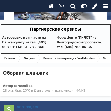
Партнерские сервисы
Aвтосервис и запчасти на
Форд Центр "ПИЛОТ" на
Парке культуры тел. (495)
Волгоградском проспекте.
998-0111 (495) 978-8866
тел. (495) 785-06-65
Главная
Форумы
Ремонт и эксплуатация Ford Mondeo
Монде
Оборвал шланжик
Автор
screamjkee
28 октября, 2010
в
Двигатель и трансмиссия ФМ-3
screamjkee