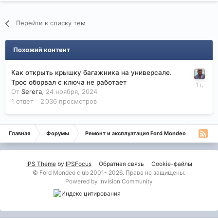
Перейти к списку тем
Похожий контент
Как открыть крышку багажника на универсале.
Трос оборвал с ключа не работает
От
Serега
,
24 ноября, 2024
1
ответ
2 036
просмотров
Главная
Форумы
Ремонт и эксплуатация Ford Mondeo
Монде
IPS Theme
by
IPSFocus
Обратная связь
Cookie-файлы
© Ford Mondeo club 2001- 2026. Права не защищены.
Powered by Invision Community