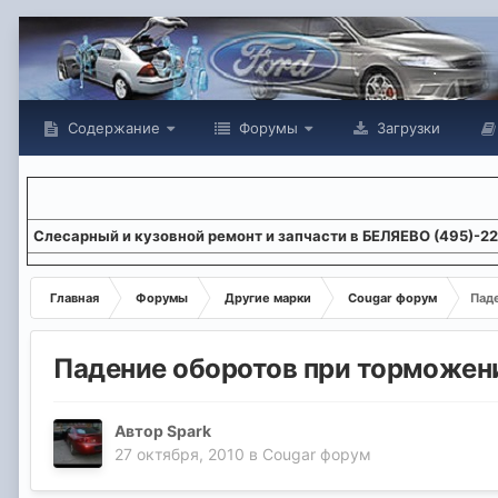
Содержание
Форумы
Загрузки
Слесарный и кузовной ремонт и запчасти в БЕЛЯЕВО (495)-2
Главная
Форумы
Другие марки
Cougar форум
Пад
Падение оборотов при торможен
Автор
Spark
27 октября, 2010
в
Cougar форум