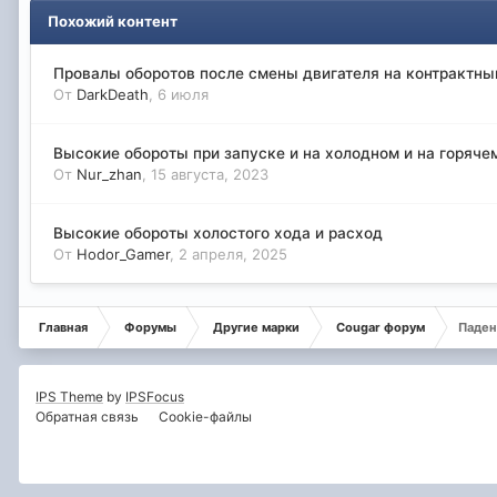
Похожий контент
Провалы оборотов после смены двигателя на контрактный
От
DarkDeath
,
6 июля
Высокие обороты при запуске и на холодном и на горяче
От
Nur_zhan
,
15 августа, 2023
Высокие обороты холостого хода и расход
От
Hodor_Gamer
,
2 апреля, 2025
Главная
Форумы
Другие марки
Cougar форум
Паден
IPS Theme
by
IPSFocus
Обратная связь
Cookie-файлы