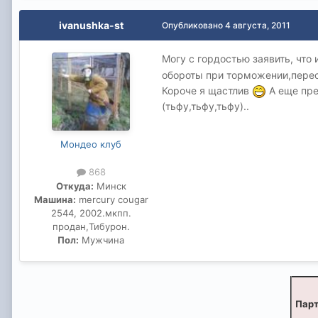
ivanushka-st
Опубликовано
4 августа, 2011
Могу с гордостью заявить, что 
обороты при торможении,перест
Короче я щастлив
А еще пре
(тьфу,тьфу,тьфу)..
Мондео клуб
868
Откуда:
Минск
Машина:
mercury cougar
2544, 2002.мкпп.
продан,Тибурон.
Пол:
Мужчина
Парт