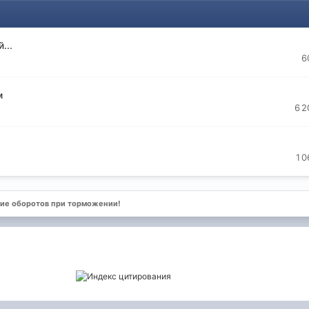
...
6
м
6 2
1 0
ие оборотов при торможении!