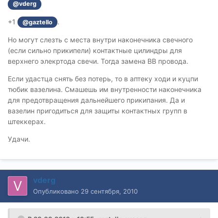
@vderg
+1
.
@gaztello
Но могут слезть с места внутри наконечника свечного
(если сильно прикипели) контактные цилиндры для
верхнего элекртода свечи. Тогда замена ВВ провода.
Если удастца снять без потерь, то в аптеку ходи и куцпи
тюбик вазелина. Смашешь им внутренности наконечника
для предотвращения дальнейшего прикипания. Да и
вазелин пригодиться для защиты контактных групп в
штеккерах.
Удачи.
vderg
Опубликовано
29 сентября, 2010