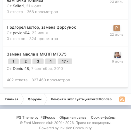
лампочки топлива
От
Saileri
,
21 июля
3
ответа
368
просмотров
Подгорел мотор, замена форсунок
От
pavlon04
,
22 июня
0
ответов
324
просмотра
Замена масла в МКПП МТХ75
1
2
3
4
17
От
Denis 48
,
7 сентября, 2010
402
ответа
327 460
просмотров
Главная
Форумы
Ремонт и эксплуатация Ford Mondeo
Монде
IPS Theme
by
IPSFocus
Обратная связь
Cookie-файлы
© Ford Mondeo club 2001- 2026. Права не защищены.
Powered by Invision Community