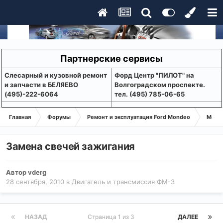
Партнерские сервисы
Слесарный и кузовной ремонт
Форд Центр "ПИЛОТ" на
и запчасти в БЕЛЯЕВО
Волгоградском проспекте.
(495)-222-6064
тел. (495) 785-06-65
Главная
Форумы
Ремонт и эксплуатация Ford Mondeo
Монде
Замена свечей зажигания
Автор
vderg
28 сентября, 2010
в
Двигатель и трансмиссия ФМ-3
НАЗАД
Страница 1 из 3
ДАЛЕЕ