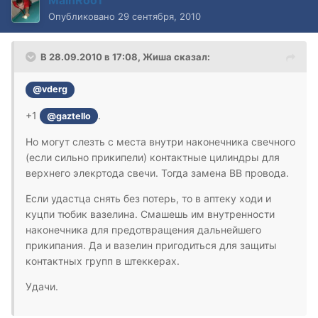
MainRooT
Опубликовано
29 сентября, 2010
В 28.09.2010 в 17:08, Жиша сказал:
@vderg
+1
.
@gaztello
Но могут слезть с места внутри наконечника свечного
(если сильно прикипели) контактные цилиндры для
верхнего элекртода свечи. Тогда замена ВВ провода.
Если удастца снять без потерь, то в аптеку ходи и
куцпи тюбик вазелина. Смашешь им внутренности
наконечника для предотвращения дальнейшего
прикипания. Да и вазелин пригодиться для защиты
контактных групп в штеккерах.
Удачи.