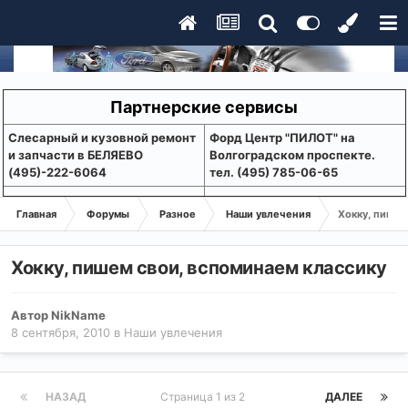
Партнерские сервисы
Слесарный и кузовной ремонт
Форд Центр "ПИЛОТ" на
и запчасти в БЕЛЯЕВО
Волгоградском проспекте.
(495)-222-6064
тел. (495) 785-06-65
Главная
Форумы
Разное
Наши увлечения
Хокку, пишем
Хокку, пишем свои, вспоминаем классику
Автор
NikName
8 сентября, 2010
в
Наши увлечения
НАЗАД
Страница 1 из 2
ДАЛЕЕ