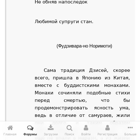
Не обняв напоследок
Любимой супруги стан.
(Фудзивара-но Норимоти)
Сама традиция Дзисей, скорее
всего, пришла в Японию из Китая,
вместе с буддистскими монахами.
Монахи сочиняли подобные стихи
перед смертью, что бы
продемонстрировать ясность ума,
ведь в отличие от самураев, жили
они долго, и таким образом
демонстрировали окружающим, что
Главная
Форумы
Загрузки
Поиск
Войти
Регистрация
Больше
ещё не впали в маразм, а из жизни