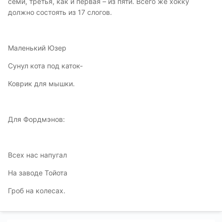
семи, третья, как и первая – из пяти. Всего же хокку
должно состоять из 17 слогов.
Маленький Юзер
Сунул кота под каток-
Коврик для мышки.
Для Фордмэнов:
Всех нас напугал
На заводе Тойота
Гроб на колесах.