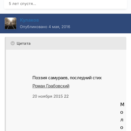
5 лет спустя...
Кулаков
Опубликовано
4 мая, 2016
Цитата
Поэзия самураев, последний стих
Роман Грабовский
20 ноября 2015
22
М
о
л
о