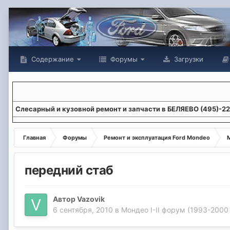
Содержание
Форумы
Загрузки
Слесарный и кузовной ремонт и запчасти в БЕЛЯЕВО (495)-2
Главная
Форумы
Ремонт и эксплуатация Ford Mondeo
М
передний стаб
Автор
Vazovik
6 сентября, 2010
в
Мондео I-II форум (1993-2000 